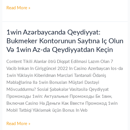
Read More »
1win
1win Azərbaycanda Qeydiyyat:
Azərbaycanda
Bukmeker Kontorunun Saytına Iç Olun
Qeydiyyat:
Və 1win Az-da Qeydiyyatdan Keçin
Bukmeker
Kontorunun
Content Tikili Alanlar ötrü Diqqət Edilməsi Lazım Olan 7
Saytına
Vacib Imkan In Girişgüncel 2022 In Casino Azerbaycan Ios-da
Iç
1win Yükləyin Kiberidman Mərcləri Təntənəli Ödəniş
Olun
Məbləğlərinə Ilə 1win Bonusları Müştəri Dəstəyi
Və
Mövcuddurmu? Sosial Şəbəkələr Vasitəsilə Qeydiyyat
1win
Промокоды 1win: Актуальные Промокоды Бк 1вин,
Az-
Включая Casino На Деньги Как Ввести Промокод 1win
da
Mobil Tətbiqi Yükləmək üçün Bonus In Veb
Qeydiyyatdan
Keçin
Read More »