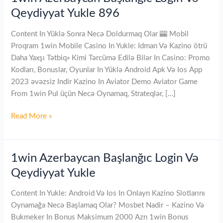
Azerbaycan
Qeydiyyat Yukle 896
Başlanğıc
Login
Content In Yüklə Sonra Necə Doldurmaq Olar 🎰 Mobil
Və
Proqram 1win Mobile Casino In Yukle: Idman Və Kazino ötrü
Qeydiyyat
Daha Yaxşı Tətbiq» Kimi Tərcümə Edilə Bilər In Casino: Promo
Yukle
Kodları, Bonuslar, Oyunlar In Yüklə Android Apk Və Ios App
896
2023 əvəzsiz Indir Kazino In Aviator Demo Aviator Game
From 1win Pul üçün Necə Oynamaq, Strateqlər, […]
Read More »
1win
1win Azerbaycan Başlanğıc Login Və
Azerbaycan
Qeydiyyat Yukle
Başlanğıc
Login
Content In Yukle: Android Və Ios In Onlayn Kazino Slotlarını
Və
Oynamağa Necə Başlamaq Olar? Mosbet Nadir – Kazino Və
Qeydiyyat
Bukmeker In Bonus Maksimum 2000 Azn 1win Bonus