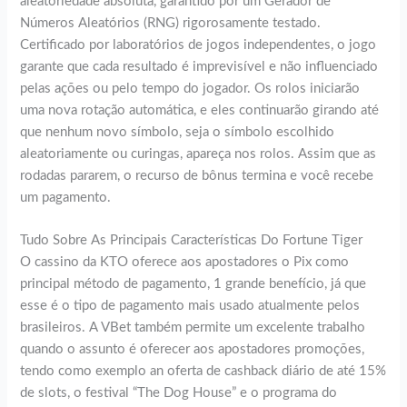
aleatoriedade absoluta, garantido por um Gerador de
Números Aleatórios (RNG) rigorosamente testado.
Certificado por laboratórios de jogos independentes, o jogo
garante que cada resultado é imprevisível e não influenciado
pelas ações ou pelo tempo do jogador. Os rolos iniciarão
uma nova rotação automática, e eles continuarão girando até
que nenhum novo símbolo, seja o símbolo escolhido
aleatoriamente ou curingas, apareça nos rolos. Assim que as
rodadas pararem, o recurso de bônus termina e você recebe
um pagamento.
Tudo Sobre As Principais Características Do Fortune Tiger
O cassino da KTO oferece aos apostadores o Pix como
principal método de pagamento, 1 grande benefício, já que
esse é o tipo de pagamento mais usado atualmente pelos
brasileiros. A VBet também permite um excelente trabalho
quando o assunto é oferecer aos apostadores promoções,
tendo como exemplo an oferta de cashback diário de até 15%
de slots, o festival “The Dog House” e o programa do