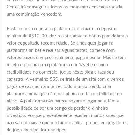
Certo”, irá conseguir a todos os momentos em cada rodada
uma combinação vencedora.
Basta criar sua conta na plataforma, efetuar um depósito
mínimo de R$10, 00 (dez reais) e ativar o bônus para dobrar o
valor depositado recomendado. Se ainda quer jogar na
plataforma brl bet e realizar alguns testes, comece com
valores baixos e veja se realmente paga mesmo. Mas se tem
receio e procura uma plataforma confiável e usando
credibilidade no comércio, toque neste blog e faça seu
cadastro. A vermelho 555, se trata de um site com diversos
jogos de cassino na internet todo mundo, sendo uma
plataforma nova que não possui uma certa credibilidade no
nicho. A plataforma não parece segura e jogar nela, têm a
possibilidade de ser um perigo de perder o dinheiro
investido. Porque presentemente, existem muitos sites que
não são oficiais e que o intuito é aplicar golpes em jogadores
do jogo do tigre, fortune tiger.