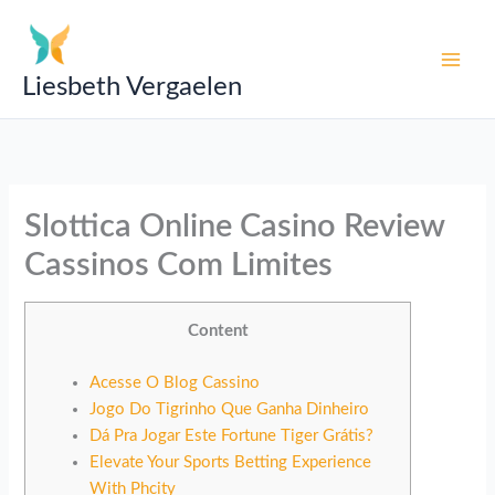
Skip
to
content
Liesbeth Vergaelen
Slottica Online Casino Review
Cassinos Com Limites
Content
Acesse O Blog Cassino
Jogo Do Tigrinho Que Ganha Dinheiro
Dá Pra Jogar Este Fortune Tiger Grátis?
Elevate Your Sports Betting Experience
With Phcity