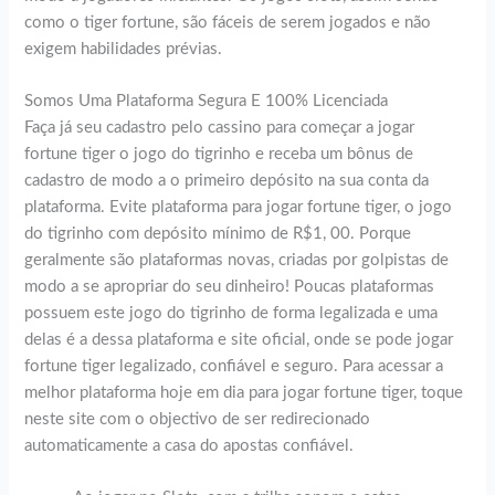
como o tiger fortune, são fáceis de serem jogados e não
exigem habilidades prévias.
Somos Uma Plataforma Segura E 100% Licenciada
Faça já seu cadastro pelo cassino para começar a jogar
fortune tiger o jogo do tigrinho e receba um bônus de
cadastro de modo a o primeiro depósito na sua conta da
plataforma. Evite plataforma para jogar fortune tiger, o jogo
do tigrinho com depósito mínimo de R$1, 00. Porque
geralmente são plataformas novas, criadas por golpistas de
modo a se apropriar do seu dinheiro! Poucas plataformas
possuem este jogo do tigrinho de forma legalizada e uma
delas é a dessa plataforma e site oficial, onde se pode jogar
fortune tiger legalizado, confiável e seguro. Para acessar a
melhor plataforma hoje em dia para jogar fortune tiger, toque
neste site com o objectivo de ser redirecionado
automaticamente a casa do apostas confiável.