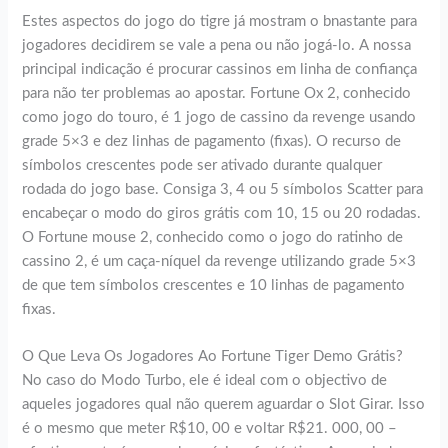
Estes aspectos do jogo do tigre já mostram o bnastante para
jogadores decidirem se vale a pena ou não jogá-lo. A nossa
principal indicação é procurar cassinos em linha de confiança
para não ter problemas ao apostar. Fortune Ox 2, conhecido
como jogo do touro, é 1 jogo de cassino da revenge usando
grade 5×3 e dez linhas de pagamento (fixas). O recurso de
símbolos crescentes pode ser ativado durante qualquer
rodada do jogo base. Consiga 3, 4 ou 5 símbolos Scatter para
encabeçar o modo do giros grátis com 10, 15 ou 20 rodadas.
O Fortune mouse 2, conhecido como o jogo do ratinho de
cassino 2, é um caça-níquel da revenge utilizando grade 5×3
de que tem símbolos crescentes e 10 linhas de pagamento
fixas.
O Que Leva Os Jogadores Ao Fortune Tiger Demo Grátis?
No caso do Modo Turbo, ele é ideal com o objectivo de
aqueles jogadores qual não querem aguardar o Slot Girar. Isso
é o mesmo que meter R$10, 00 e voltar R$21. 000, 00 –