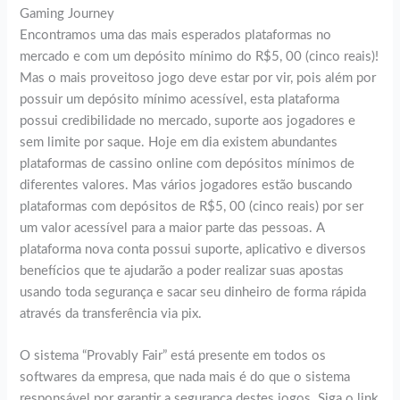
Gaming Journey
Encontramos uma das mais esperados plataformas no
mercado e com um depósito mínimo do R$5, 00 (cinco reais)!
Mas o mais proveitoso jogo deve estar por vir, pois além por
possuir um depósito mínimo acessível, esta plataforma
possui credibilidade no mercado, suporte aos jogadores e
sem limite por saque. Hoje em dia existem abundantes
plataformas de cassino online com depósitos mínimos de
diferentes valores. Mas vários jogadores estão buscando
plataformas com depósitos de R$5, 00 (cinco reais) por ser
um valor acessível para a maior parte das pessoas. A
plataforma nova conta possui suporte, aplicativo e diversos
benefícios que te ajudarão a poder realizar suas apostas
usando toda segurança e sacar seu dinheiro de forma rápida
através da transferência via pix.
O sistema “Provably Fair” está presente em todos os
softwares da empresa, que nada mais é do que o sistema
responsável por garantir a segurança destes jogos. Siga o link