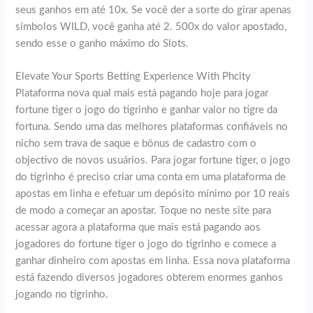
seus ganhos em até 10x. Se você der a sorte do girar apenas
símbolos WILD, você ganha até 2. 500x do valor apostado,
sendo esse o ganho máximo do Slots.
Elevate Your Sports Betting Experience With Phcity
Plataforma nova qual mais está pagando hoje para jogar
fortune tiger o jogo do tigrinho e ganhar valor no tigre da
fortuna. Sendo uma das melhores plataformas confiáveis no
nicho sem trava de saque e bônus de cadastro com o
objectivo de novos usuários. Para jogar fortune tiger, o jogo
do tigrinho é preciso criar uma conta em uma plataforma de
apostas em linha e efetuar um depósito mínimo por 10 reais
de modo a começar an apostar. Toque no neste site para
acessar agora a plataforma que mais está pagando aos
jogadores do fortune tiger o jogo do tigrinho e comece a
ganhar dinheiro com apostas em linha. Essa nova plataforma
está fazendo diversos jogadores obterem enormes ganhos
jogando no tigrinho.