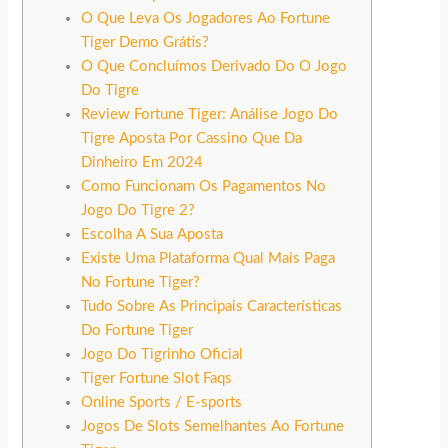
O Que Leva Os Jogadores Ao Fortune
Tiger Demo Grátis?
O Que Concluímos Derivado Do O Jogo
Do Tigre
Review Fortune Tiger: Análise Jogo Do
Tigre Aposta Por Cassino Que Da
Dinheiro Em 2024
Como Funcionam Os Pagamentos No
Jogo Do Tigre 2?
Escolha A Sua Aposta
Existe Uma Plataforma Qual Mais Paga
No Fortune Tiger?
Tudo Sobre As Principais Características
Do Fortune Tiger
Jogo Do Tigrinho Oficial
Tiger Fortune Slot Faqs
Online Sports / E-sports
Jogos De Slots Semelhantes Ao Fortune