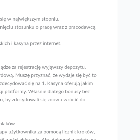
się w największym stopniu.
śnięciu stosunku o pracę wraz z pracodawcą,
ich i kasyna przez internet.
ądze za rejestrację wyjąwszy depozytu.
rdową. Muszę przyznać, że wydaje się być to
zdecydować się na 1. Kasyna oferują jakim
cji platformy. Właśnie dlatego bonusy bez
u, by zdecydowali się znowu wrócić do
Polaków
tapy użytkownika za pomocą licznik kroków,