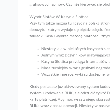
gratisowych spinów. Czymże kierować się obo
Wybór Slotów W Kasynia Slottica
Przy tym także można tu liczyć na polską stro
depozytu, którym wydaje się pięćdziesięciu fr
zakładki Kasa i wybrać metodę płatności, zbyt
Niestety, ale w niektórych kasynach s
Jеdnуm wraz z сzуnnіków ułаtwіаjąсусh 
Kasyno Slottica przyciąga internautów 
Masa turniejów wraz z grubymi nagrodami
Wszystkie inne rozrywki są dostępne, w
Kiedy posiadasz już aktywowany system kodowan
systemu kodowania BLIK, ale odrzucić tylko! 
karty płatniczej. Aby móc wraz z niego skorzy
BLIKa wraz z paska operacji. Niestety w naszy