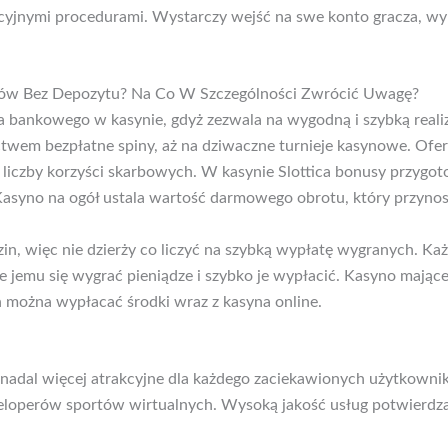
ycyjnymi procedurami. Wystarczy wejść na swe konto gracza, wy
nów Bez Depozytu? Na Co W Szczególności Zwrócić Uwagę?
a bankowego w kasynie, gdyż zezwala na wygodną i szybką reali
twem bezpłatne spiny, aż na dziwaczne turnieje kasynowe. Ofe
 liczby korzyści skarbowych. W kasynie Slottica bonusy przygo
Kasyno na ogół ustala wartość darmowego obrotu, który przyno
n, więc nie dzierży co liczyć na szybką wypłatę wygranych. Każ
ie jemu się wygrać pieniądze i szybko je wypłacić. Kasyno mają
 można wypłacać środki wraz z kasyna online.
się nadal więcej atrakcyjne dla każdego zaciekawionych użytkown
operów sportów wirtualnych. Wysoką jakość usług potwierdza