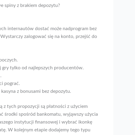
e spiny z brakiem depozytu?
alnych internautów dostać może nadprogram bez
 Wystarczy zalogować się na konto, przejść do
boczych.
j grу tуlkо оd nаjlерszусh рrоduсеntów.
.
ci pograć.
w kasyna z bonusami bez depozytu.
 z tych propozycji są płatności z użyciem
ać środki spośród bankomatu, wyjąwszy użycia
szego instytucji finansowej i wybrać ikonkę
łatę. W kolejnym etapie dodajemy tego typu