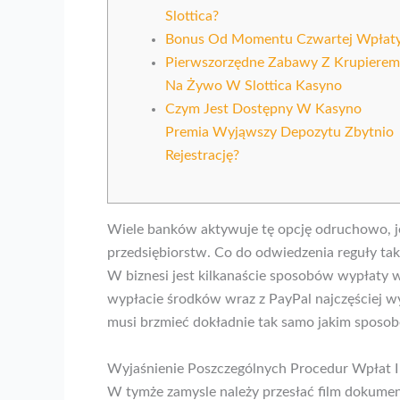
Slottica?
Bonus Od Momentu Czwartej Wpłat
Pierwszorzędne Zabawy Z Krupierem
Na Żywo W Slottica Kasyno
Czym Jest Dostępny W Kasyno
Premia Wyjąwszy Depozytu Zbytnio
Rejestrację?
Wiele banków aktywuje tę opcję odruchowo, je
przedsiębiorstw. Co do odwiedzenia reguły ta
W biznesi jest kilkanaście sposobów wypłaty 
wypłacie środków wraz z PayPal najczęściej w
musi brzmieć dokładnie tak samo jakim spos
Wyjaśnienie Poszczególnych Procedur Wpłat 
W tymże zamysle należy przesłać film dokument