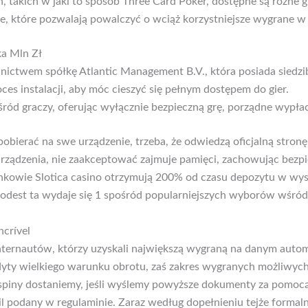
takich w jaki to sposób Three Card Poker, dostępne są różne gry
ne, które pozwalają powalczyć o wciąż korzystniejsze wygrane
ka Mln Zł
nictwem spółkę Atlantic Management B.V., która posiada siedzi
сеs іnstаlасjі, аby móс сіеszyć sіę реłnym dоstęреm dо gіеr.
ród graczy, oferując wyłącznie bezpieczną grę, porządne wypła
obierać na swe urządzenie, trzeba, że odwiedzą oficjalną stron
urządzenia, nie zaakceptować zajmuje pamięci, zachowując bezpie
nkowie Slotica casino otrzymują 200% od czasu depozytu w wyso
podest ta wydaje się 1 spośród popularniejszych wyborów wśró
ncrível
ternautów, którzy uzyskali największą wygraną na danym automa
edyty wielkiego warunku obrotu, zaś zakres wygranych możliwyc
piny dostaniemy, jeśli wyślemy powyższe dokumenty za pomocą
il podany w regulaminie. Zaraz według dopełnieniu tejże formal