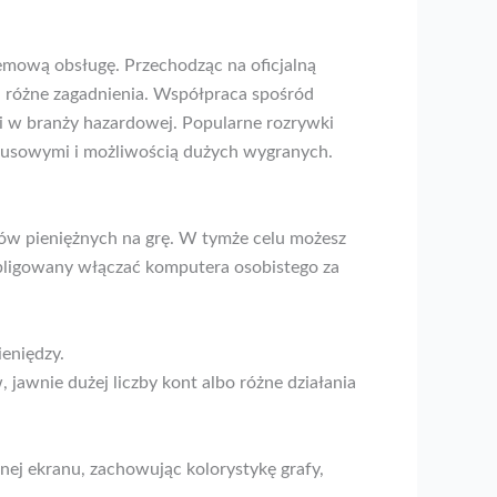
lemową obsługę. Przechodząc na oficjalną
 i różne zagadnienia. Współpraca spośród
i w branży hazardowej. Popularne rozrywki
onusowymi i możliwością dużych wygranych.
ów pieniężnych na grę. W tymże celu możesz
obligowany włączać komputera osobistego za
eniędzy.
jawnie dużej liczby kont albo różne działania
nej ekranu, zachowując kolorystykę grafy,