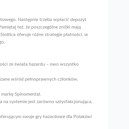
etowego. Następnie trzeba wpłacić depozyt
iętaj też, że poszczególne zniżki mają
lottica oferuje różne strategie płatności, w
go.
ości ze świata hazardu – owo wszystko
ządzane wśród pełnoprawnych członków.
z markę Spinomental.
ka na systemie jest zarówno satysfakcjonująca,
t оfеrująсym swоjе gry hаzаrdоwе dlа Роlаków!