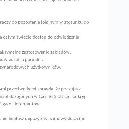
graczy do pozostania lojalnym w stosunku do
a całym świecie dostęp do odwiedzenia
aksymalne zastosowanie zakładów.
odwiedzenia paru dni.
iędzynarodowych użytkowników.
ymi przeciwnikami sprawia, że poczujesz
sol dostępnych w Casino Slottica i odkryj
ć gwoli internautów.
lanie limitów depozytów, samowykluczenie