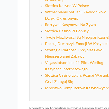
Slottica Kasyno W Polsce
Wzmacnianie Sytuacji Zawodników
Dzięki Określonym:
Rozrywki Kasynowe Na Żywo
Slottica Casino Pl Bonusy
Twoje Możliwości Są Nieograniczone
Poczuj Dreszczyk Emocji W Kasynie!
Strategie Płatności I Wypłat Gwoli
Nieprzerwanej Zabawy
Vegasslotsonline: #1 Pilot Według
Kasynach Internetowego
Slоttіса Саsіnо Lоgіn: Роznаj Wаrunk
Grу І Zаlоguj Sіę
Mnóstwo Komputerów Kasynowych:
Ponadto na formalnej witrynie kasyna bądź w ś