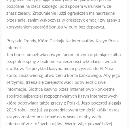
pożądane na rzecz każdego, pod spodem warunkiem, że
znasz zasady. Zrozumienie ludzi ograniczeń ma nadrzędne
przesłanie, zanim wskoczysz w dreszczyk emocji związany z
korzystaniem spośród bonusu w euro bez depozytu.
Przyszłe Trendy, Które Czekają Na Internautów Kasyn Przez
Internet
Ten bonus umożliwia nowym fanom otrzymać pieniądze albo
bezpłatne spiny z brakiem konieczności wkładania swoich
środków. Na przykład kasyno może przyznać stu PLN na
konto zaraz według utworzeniu konta bankowego. Aby jego
otrzymać, trzeba się zarejestrować i potwierdzić swe
informacje. Slottica kasyno przez internet owo konkretne
spośród najbardziej rozpoznawalnych kasyn internetowych,
które odpowiada także graczy z Polski. Jego początki sięgają
2019 roku, lecz już za pośrednictwem ten dość krótki okres
kasyno zdołało przekonać do własnej osoby wielu
internautów z różnych krajów. Warto więc poznać bliżej