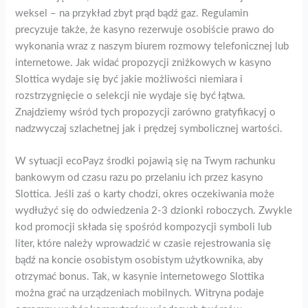
weksel – na przykład zbyt prąd bądź gaz. Regulamin
precyzuje także, że kasyno rezerwuje osobiście prawo do
wykonania wraz z naszym biurem rozmowy telefonicznej lub
internetowe. Jak widać propozycji zniżkowych w kasyno
Slottica wydaje się być jakie możliwości niemiara i
rozstrzygnięcie o selekcji nie wydaje się być łątwa.
Znajdziemy wśród tych propozycji zarówno gratyfikacyj o
nadzwyczaj szlachetnej jak i prędzej symbolicznej wartości.
W sytuacji ecoPayz środki pojawią się na Twym rachunku
bankowym od czasu razu po przelaniu ich przez kasyno
Slottica. Jeśli zaś o karty chodzi, okres oczekiwania może
wydłużyć się do odwiedzenia 2-3 dzionki roboczych. Zwykle
kod promocji składa się spośród kompozycji symboli lub
liter, które należy wprowadzić w czasie rejestrowania się
bądź na koncie osobistym osobistym użytkownika, aby
otrzymać bonus. Tak, w kasynie internetowego Slottika
można grać na urządzeniach mobilnych. Witryna podaje