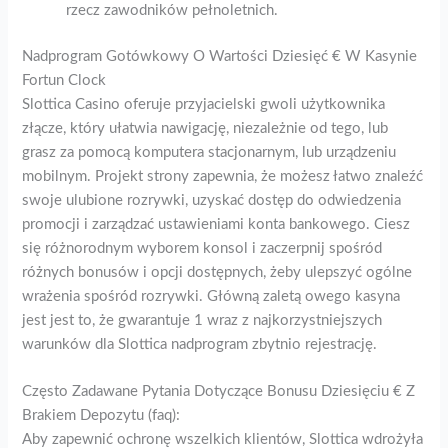
rzecz zawodników pełnoletnich.
Nadprogram Gotówkowy O Wartości Dziesięć € W Kasynie
Fortun Clock
Slottica Casino oferuje przyjacielski gwoli użytkownika
złącze, który ułatwia nawigację, niezależnie od tego, lub
grasz za pomocą komputera stacjonarnym, lub urządzeniu
mobilnym. Projekt strony zapewnia, że możesz łatwo znaleźć
swoje ulubione rozrywki, uzyskać dostęp do odwiedzenia
promocji i zarządzać ustawieniami konta bankowego. Ciesz
się różnorodnym wyborem konsol i zaczerpnij spośród
różnych bonusów i opcji dostępnych, żeby ulepszyć ogólne
wrażenia spośród rozrywki. Główną zaletą owego kasyna
jest jest to, że gwarantuje 1 wraz z najkorzystniejszych
warunków dla Slottica nadprogram zbytnio rejestrację.
Często Zadawane Pytania Dotyczące Bonusu Dziesięciu € Z
Brakiem Depozytu (faq):
Aby zapewnić ochronę wszelkich klientów, Slottica wdrożyła