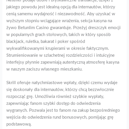
Neteller podaje dobre i błyskawiczne transakcje, dzięki z
jakiego powodu jest idealną opcją dla internautów, którzy
cenią samemu wydajność i niezawodność. Aby uzyskać w
wyższym stopniu wciągające wrażenia, sekcja kasyna na
żywo Betunlim Casino gwarantuje. Przeżyj dreszczyk emocji
w popularnych grach stołowych, takich w który sposób
blackjack, ruletka, bakarat i poker spośród
wykwalifikowanymi krupierami w okresie faktycznym.
Strumieniowanie w szlachetnej rozdzielczości i intuicyjne
interfejsy płynnie zapewniają autentyczną atmosferę kasyna
w naszym zaciszu własnego mieszkaniu.
Skrill oferuje natychmiastowe wpłaty, dzięki czemu wydaje
się doskonały dla internautów, którzy chcą bezzwłocznie
rozpocząć grę. Umożliwia również szybkie wypłaty,
zapewniając fanom szybki dostęp do odwiedzenia
wygranych. Pozwala jest to fanom na zakup bezpośredniego
wejścia do odwiedzenia rund bonusowych, pomijając grę
podstawową.