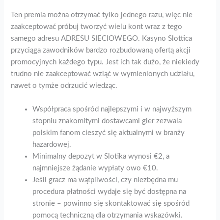
Ten premia można otrzymać tylko jednego razu, więc nie
zaakceptować próbuj tworzyć wielu kont wraz z tego
samego adresu ADRESU SIECIOWEGO. Kasyno Slottica
przyciąga zawodników bardzo rozbudowaną ofertą akcji
promocyjnych każdego typu. Jest ich tak dużo, że niekiedy
trudno nie zaakceptować wziąć w wymienionych udziału,
nawet o tymże odrzucić wiedząc.
Współpraca spośród najlepszymi i w najwyższym
stopniu znakomitymi dostawcami gier zezwala
polskim fanom cieszyć się aktualnymi w branży
hazardowej.
Minimalny depozyt w Slotika wynosi €2, a
najmniejsze żądanie wypłaty owo €10.
Jeśli gracz ma wątpliwości, czy niezbędna mu
procedura płatności wydaje się być dostępna na
stronie – powinno się skontaktować się spośród
pomocą techniczną dla otrzymania wskazówki.