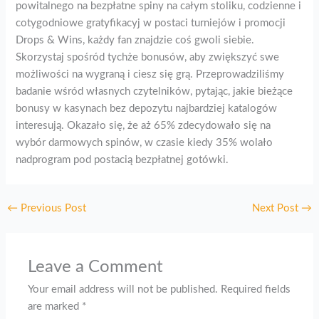
powitalnego na bezpłatne spiny na całym stoliku, codzienne i
cotygodniowe gratyfikacyj w postaci turniejów i promocji
Drops & Wins, każdy fan znajdzie coś gwoli siebie.
Skorzystaj spośród tychże bonusów, aby zwiększyć swe
możliwości na wygraną i ciesz się grą. Przeprowadziliśmy
badanie wśród własnych czytelników, pytając, jakie bieżące
bonusy w kasynach bez depozytu najbardziej katalogów
interesują. Okazało się, że aż 65% zdecydowało się na
wybór darmowych spinów, w czasie kiedy 35% wolało
nadprogram pod postacią bezpłatnej gotówki.
←
Previous Post
Next Post
→
Leave a Comment
Your email address will not be published.
Required fields
are marked
*