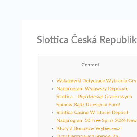
Skip
to
content
Slottica Česká Republik
Content
Wskazówki Dotyczące Wybrania Gry
Nadprogram Wyjąwszy Depozytu
Slottica – Pięćdziesiąt Gratisowych
Spinów Bądź Dziesięciu Euro!
Slottica Casino W Istocie Deposit
Nadprogram 50 Free Spins 2024 New
Który Z Bonusów Wybierzesz?
Typy Darmowych Spinów Za