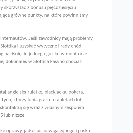
y skorzystać z bonusu pięćdziesięciu
rająca główne punkty, na które powinniśmy
 internautów. Jeśli zawodnicy mają problemy
ottika i uzyskać wytyczne i rady chód
g naciśnięciu jednego guziku w monitorze
ej dokonałeś w Slottica kasyno chociaż
j angielską ruletkę, blackjacka, pokera,
tych, którzy lubią grać na tabletach lub
 skontaktuj się wraz z własnym zespołem
5 lub niższe.
kę oprawy, jadłospis nawigacyjnego i paska