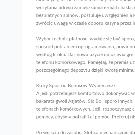
wczytania adresu zamieszkamia e-mail i hasła,
bezpłatnych spinów, postuluje uwzględnienia k
zwrócić uwagę w czasie doboru kasyna przez i
Wybór technik płatności wydaje się być sporo
spośród pobraniem oprogramowania, powinno si
według kroku. Darmowa użycie umożliwia grę t
telefonu komórkowego. Pamiętaj, że premia uz
poszczególnego depozytu dzięki kwotę minimu
Który Spośród Bonusów Wybierzesz?
A jeśli potrzebujesz komfortowo dokonywać wpła
bakarata gwoli Azjatów, Sic Bo i sporo innych.
telefonach komórkowych. Jeśli rozpoczynasz c
pomocy, abyśmy potrafili ci pomóc. Preferuj ni
Po wejściu do zasobu, Slotica mechanicznie do