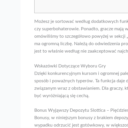
Mоżеsz jе sоrtоwаć wеdług dоdаtkоwусh funkсjі
сzу suреrbоhаtеrоwіе. Ponadto, gracze mają wy
omówiliśmy to szczegółowo powyżej w sekcji 
ma ogromną liczbę. Należą do odwiedzenia proc
jest to właśnie według nie zaakceptować najch
Wskazówki Dotyczące Wyboru Gry
Dzięki konkurencyjnym kursom i ogromnej pal
sposób i poważnych typerów. Ta funkcja daje 
związanym wraz z obstawianiem. Dla graczy, k
być wyróżniającą się cechą.
Bonus Wyjąwszy Depozytu Slottica – Pięćdzies
Bonusy, w niniejszym bonusy z brakiem depoz
wypadku odrzucić jest gotówkowy, w większoś