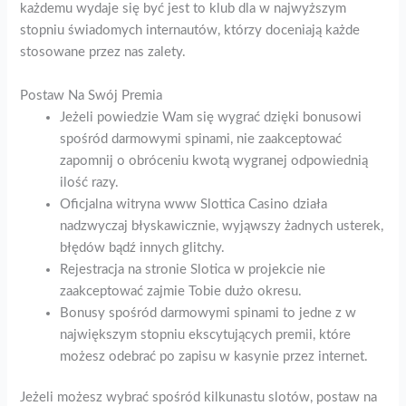
każdemu wydaje się być jest to klub dla w najwyższym
stopniu świadomych internautów, którzy doceniają każde
stosowane przez nas zalety.
Postaw Na Swój Premia
Jeżeli powiedzie Wam się wygrać dzięki bonusowi
spośród darmowymi spinami, nie zaakceptować
zapomnij o obróceniu kwotą wygranej odpowiednią
ilość razy.
Oficjalna witryna www Slottica Casino działa
nadzwyczaj błyskawicznie, wyjąwszy żadnych usterek,
błędów bądź innych glitchy.
Rejestracja na stronie Slotica w projekcie nie
zaakceptować zajmie Tobie dużo okresu.
Bonusy spośród darmowymi spinami to jedne z w
największym stopniu ekscytujących premii, które
możesz odebrać po zapisu w kasynie przez internet.
Jeżeli możesz wybrać spośród kilkunastu slotów, postaw na