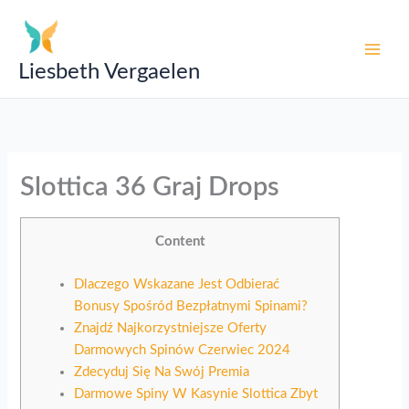
Skip
to
content
Liesbeth Vergaelen
Slottica 36 Graj Drops
Content
Dlaczego Wskazane Jest Odbierać
Bonusy Spośród Bezpłatnymi Spinami?
Znajdź Najkorzystniejsze Oferty
Darmowych Spinów Czerwiec 2024
Zdecyduj Się Na Swój Premia
Darmowe Spiny W Kasynie Slottica Zbyt