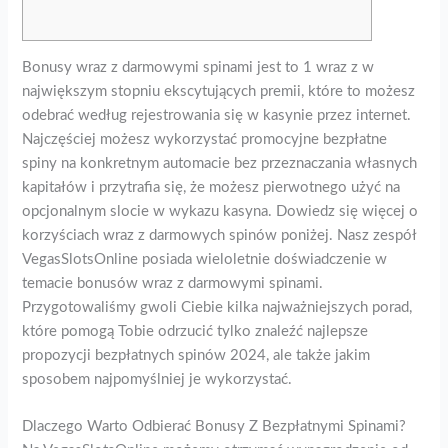
Bonusy wraz z darmowymi spinami jest to 1 wraz z w
największym stopniu ekscytujących premii, które to możesz
odebrać według rejestrowania się w kasynie przez internet.
Najczęściej możesz wykorzystać promocyjne bezpłatne
spiny na konkretnym automacie bez przeznaczania własnych
kapitałów i przytrafia się, że możesz pierwotnego użyć na
opcjonalnym slocie w wykazu kasyna. Dowiedz się więcej o
korzyściach wraz z darmowych spinów poniżej. Nasz zespół
VegasSlotsOnline posiada wieloletnie doświadczenie w
temacie bonusów wraz z darmowymi spinami.
Przygotowaliśmy gwoli Ciebie kilka najważniejszych porad,
które pomogą Tobie odrzucić tylko znaleźć najlepsze
propozycji bezpłatnych spinów 2024, ale także jakim
sposobem najpomyślniej je wykorzystać.
Dlaczego Warto Odbierać Bonusy Z Bezpłatnymi Spinami?