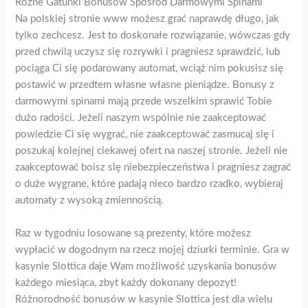
Różne Gatunki Bonusów Spośród Darmowymi Spinami
Na polskiej stronie www możesz grać naprawdę długo, jak
tylko zechcesz. Jest to doskonałe rozwiązanie, wówczas gdy
przed chwilą uczysz się rozrywki i pragniesz sprawdzić, lub
pociąga Ci się podarowany automat, wciąż nim pokusisz się
postawić w przedtem własne własne pieniądze. Bonusy z
darmowymi spinami mają przede wszelkim sprawić Tobie
dużo radości. Jeżeli naszym wspólnie nie zaakceptować
powiedzie Ci się wygrać, nie zaakceptować zasmucaj się i
poszukaj kolejnej ciekawej ofert na naszej stronie. Jeżeli nie
zaakceptować boisz się niebezpieczeństwa i pragniesz zagrać
o duże wygrane, które padają nieco bardzo rzadko, wybieraj
automaty z wysoką zmiennością.
Raz w tygodniu losowane są prezenty, które możesz
wypłacić w dogodnym na rzecz mojej dziurki terminie. Gra w
kasynie Slottica daje Wam możliwość uzyskania bonusów
każdego miesiąca, zbyt każdy dokonany depozyt!
Różnorodność bonusów w kasynie Slottica jest dla wielu