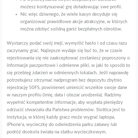
możesz kontynuować grę doładowując swe profil.
Nic więc dziwnego, że wiele kasyn decyduje się
organizować prawidłowe akcje atrakcyjne, w których
można zdobyć solidną garść bezpłatnych obrotów.
Wystarczy podać swój mejl, wymyślić hasło i od czasu razu
zaczynamy grać. Najlepsze wydaje się być to, że w czasie
rejestrowania się nie zaakceptować zostaniesz poproszony o
informacje paszportowe i odmienne pliki, w jaki to sposób to
się przebieg zdarzeń w odmiennych lokalach. Jeśli naprawdę
potrzebujesz otrzymać nadprogram bez depozytu zbytnio
rejestrację 50FS, powinieneś umieścić wszelkie swoje dane
w naszym profilu (imię, data i obszar urodzenia). Radzimy
wypełnić kompetentne informacje, aby wypłata pieniędzy
odrzucić stwarzała dla Państwa problemów. Slottica jest to
instytucja, w której każdy gracz może wygrać laptopa,
iPhone’a, wycieczkę do odwiedzenia parku zabawy lub
podróż dookoła świata na statku wycieczkowym.