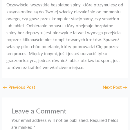
Oczywiście, wszystkie bezpłatne spiny, które otrzymujesz od
kasyna online są do Twojej władzy niezależnie od momentu
owego, czy grasz przez komputer stacjonarny, czy smartfon
lub tablet. Odbieranie bonusu, który obejmuje bezpłatne
spiny bez depozytu jest niezwykle łatwe i wymaga przejścia
poprzez kilkanaście nieskomplikowanych kroków. Sprawdź
własny pilot chód po etapie, który poprowadzi Cię poprzez
ten proces. Między innymi, jeśli jesteś odrzucić tylko
graczem kasyna, jednak również lubisz obstawiać sport, jest
to również trafiłeś we właściwe miejsce.
←
Previous Post
Next Post
→
Leave a Comment
Your email address will not be published.
Required fields
are marked
*