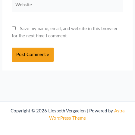
Website
Save my name, email, and website in this browser
for the next time I comment.
Copyright © 2026 Liesbeth Vergaelen | Powered by
Astra
WordPress Theme