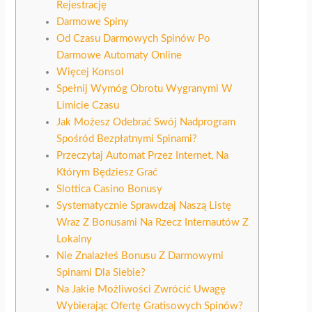
Rejestrację
Darmowe Spiny
Od Czasu Darmowych Spinów Po
Darmowe Automaty Online
Więcej Konsol
Spełnij Wymóg Obrotu Wygranymi W
Limicie Czasu
Jak Możesz Odebrać Swój Nadprogram
Spośród Bezpłatnymi Spinami?
Przeczytaj Automat Przez Internet, Na
Którym Będziesz Grać
Slottica Casino Bonusy
Systematycznie Sprawdzaj Naszą Listę
Wraz Z Bonusami Na Rzecz Internautów Z
Lokalny
Nie Znalazłeś Bonusu Z Darmowymi
Spinami Dla Siebie?
Na Jakie Możliwości Zwrócić Uwagę
Wybierając Ofertę Gratisowych Spinów?