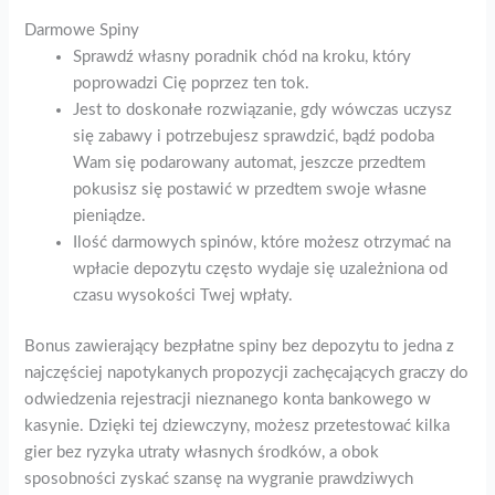
Darmowe Spiny
Sprawdź własny poradnik chód na kroku, który
poprowadzi Cię poprzez ten tok.
Jest to doskonałe rozwiązanie, gdy wówczas uczysz
się zabawy i potrzebujesz sprawdzić, bądź podoba
Wam się podarowany automat, jeszcze przedtem
pokusisz się postawić w przedtem swoje własne
pieniądze.
Ilość darmowych spinów, które możesz otrzymać na
wpłacie depozytu często wydaje się uzależniona od
czasu wysokości Twej wpłaty.
Bonus zawierający bezpłatne spiny bez depozytu to jedna z
najczęściej napotykanych propozycji zachęcających graczy do
odwiedzenia rejestracji nieznanego konta bankowego w
kasynie. Dzięki tej dziewczyny, możesz przetestować kilka
gier bez ryzyka utraty własnych środków, a obok
sposobności zyskać szansę na wygranie prawdziwych