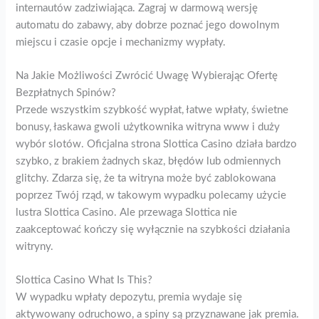
internautów zadziwiająca. Zagraj w darmową wersję
automatu do zabawy, aby dobrze poznać jego dowolnym
miejscu i czasie opcje i mechanizmy wypłaty.
Na Jakie Możliwości Zwrócić Uwagę Wybierając Ofertę
Bezpłatnych Spinów?
Przede wszystkim szybkość wypłat, łatwe wpłaty, świetne
bonusy, łaskawa gwoli użytkownika witryna www i duży
wybór slotów. Oficjalna strona Slottica Casino działa bardzo
szybko, z brakiem żadnych skaz, błędów lub odmiennych
glitchy. Zdarza się, że ta witryna może być zablokowana
poprzez Twój rząd, w takowym wypadku polecamy użycie
lustra Slottica Casino. Ale przewaga Slottica nie
zaakceptować kończy się wyłącznie na szybkości działania
witryny.
Slottica Casino What Is This?
W wypadku wpłaty depozytu, premia wydaje się
aktywowany odruchowo, a spiny są przyznawane jak premia.