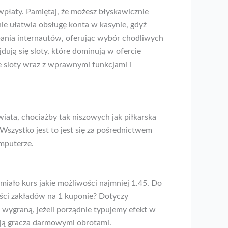
płaty. Pamiętaj, że możesz błyskawicznie
ie ułatwia obsługę konta w kasynie, gdyż
bania internautów, oferując wybór chodliwych
ją się sloty, które dominują w ofercie
e sloty wraz z wprawnymi funkcjami i
wiata, chociażby tak niszowych jak piłkarska
 Wszystko jest to jest się za pośrednictwem
mputerze.
iało kurs jakie możliwości najmniej 1.45. Do
ści zakładów na 1 kuponie? Dotyczy
ygraną, jeżeli porządnie typujemy efekt w
ają gracza darmowymi obrotami.