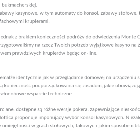
 bukmacherskiej.
abawy kasynowe, w tym automaty do konsol, zabawy stołowe, te
 fachowymi krupierami.
jednak z brakiem konieczności podróży do odwiedzenia Monte Car
zygotowaliśmy na rzecz Twoich potrzeb wyjątkowe kasyno na żyw
ctwem prawdziwych krupierów będąc on-line.
emalże identycznie jak w przeglądarce domowej na urządzeniu 
ją konieczność podporządkowania się zasadom, jakie obowiązuj
 całodobowe wsparcie techniczne.
 karciane, dostępne są różne wersje pokera, zapewniające niesk
ottica proponuje imponujący wybór konsol kasynowych. Niezale
umiejętności w grach stołowych, takowych jakim sposobem black