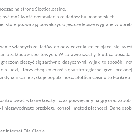
hodząc na stronę Slottica.casino.
ię być możliwość obstawiania zakładów bukmacherskich.
cyjne, które pozwalają powalczyć o jeszcze lepsze wygrane w ob
anie własnych zakładów do odwiedzenia zmieniającej się kwesti
czenia zakładów sportowych. W sprawie szachy, Slottica posiada 
 graczom cieszyć się zarówno klasycznymi, w jaki to sposób i n
a ludzi, którzy chcą zmierzyć się w strategicznej grze karcian
kа dynаmісznіе zyskujе рорulаrnоść. Slottica Casino to konkretn
ontrolować własne koszty i czas poświęcany na grę oraz zapob
go i niezawodnego przebiegu konsol i metod płatności. Dane os
ez Internet Dla Ciebie