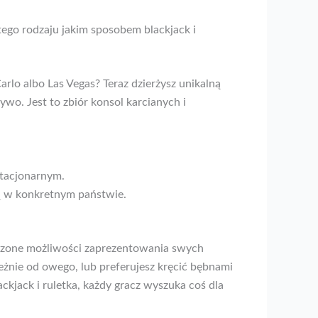
go rodzaju jakim sposobem blackjack i
lo albo Las Vegas? Teraz dzierżysz unikalną
o. Jest to zbiór konsol karcianych i
stacjonarnym.
ą w konkretnym państwie.
ończone możliwości zaprezentowania swych
żnie od owego, lub preferujesz kręcić bębnami
jack i ruletka, każdy gracz wyszuka coś dla