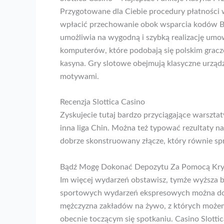
Przygotowane dla Ciebie procedury płatności 
wpłacić przechowanie obok wsparcia kodów BLI
umożliwia na wygodną i szybką realizację um
komputerów, które podobają się polskim grac
kasyna. Gry slotowe obejmują klasyczne urządz
motywami.
Recenzja Slottica Casino
Zyskujecie tutaj bardzo przyciągające warsztat
inna liga Chin. Można też typować rezultaty na
dobrze skonstruowany złącze, który równie sp
Bądź Mogę Dokonać Depozytu Za Pomocą Kry
Im więcej wydarzeń obstawisz, tymże wyższa b
sportowych wydarzeń ekspresowych można dost
mężczyzna zakładów na żywo, z których możem
obecnie toczącym się spotkaniu. Casino Slott