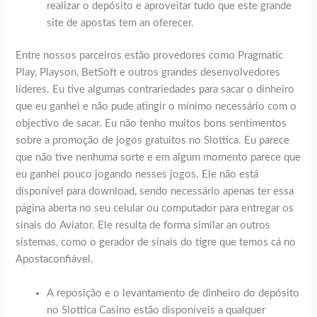
realizar o depósito e aproveitar tudo que este grande
site de apostas tem an oferecer.
Entre nossos parceiros estão provedores como Pragmatic
Play, Playson, BetSoft e outros grandes desenvolvedores
líderes. Eu tive algumas contrariedades para sacar o dinheiro
que eu ganhei e não pude atingir o mínimo necessário com o
objectivo de sacar. Eu não tenho muitos bons sentimentos
sobre a promoção de jogos gratuitos no Slottica. Eu parece
que não tive nenhuma sorte e em algum momento parece que
eu ganhei pouco jogando nesses jogos. Ele não está
disponível para download, sendo necessário apenas ter essa
página aberta no seu celular ou computador para entregar os
sinais do Aviator. Ele resulta de forma similar an outros
sistemas, como o gerador de sinais do tigre que temos cá no
Apostaconfiável.
A reposição e o levantamento de dinheiro do depósito
no Slottica Casino estão disponíveis a qualquer