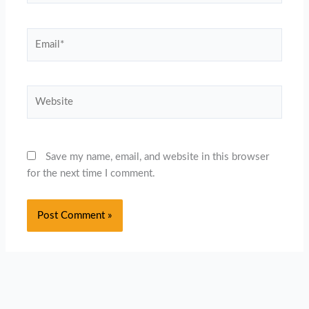
Email*
Website
Save my name, email, and website in this browser
for the next time I comment.