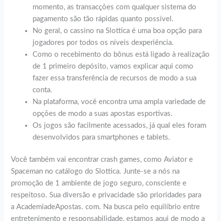
momento, as transacções com qualquer sistema do
pagamento são tão rápidas quanto possível.
No geral, o cassino na Slottica é uma boa opção para
jogadores por todos os níveis dexperiência.
Como o recebimento do bônus está ligado à realização
de 1 primeiro depósito, vamos explicar aqui como
fazer essa transferência de recursos de modo a sua
conta.
Na plataforma, você encontra uma ampla variedade de
opções de modo a suas apostas esportivas.
Os jogos são facilmente acessados, já qual eles foram
desenvolvidos para smartphones e tablets.
Você também vai encontrar crash games, como Aviator e
Spaceman no catálogo do Slottica. Junte-se a nós na
promoção de 1 ambiente de jogo seguro, consciente e
respeitoso. Sua diversão e privacidade são prioridades para
a AcademiadeApostas. com. Na busca pelo equilíbrio entre
entretenimento e responsabilidade, estamos aqui de modo a