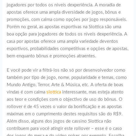
jogadores por todos os níveis dexperiência. A moradia de
apostas oferece uma ampla diversidade de jogos, bônus e
promoções, com calma como opções por jogo responsáveis.
Porém no geral, as apostas esportivas na Slottica são uma
boa opção para jogadores de todos os níveis dexperiência. A
casa por apostas oferece uma ampla variedade deventos
esportivos, probabilidades competitivas e opções de apostas,
bem enquanto bônus e promoções atraentes.
E você pode vir a filtrá-los não só por desenvolvedor como
também por tipo de jogo, nome, popularidade e temas, como
Mundo Antigo, Terror, Arte & Música, etc. A oferta de boas
vindas é com calma
slottica
interessante, mas esteja atento
aos teor e condições com o objectivo de uso do bônus. O
rollover é de 45 vezes o valor da bonificação e as apostas
máximas em o cumprimento destes requisitos são do R$9.
Além disso, alguns dos jogos de cassino Slottica não
contribuem para você atingir este rollover – esse é o caso
dos jogos do mesa e do vídeo poker, por exemplo. Escolha