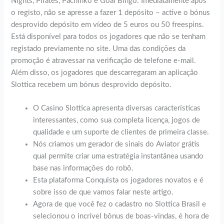
Nights, Pirates, Pachinko e Goal Bingo. Imediatamente após
o registo, não se apresse a fazer 1 depósito – active o bónus
desprovido depósito em vídeo de 5 euros ou 50 freespins.
Está disponível para todos os jogadores que não se tenham
registado previamente no site. Uma das condições da
promoção é atravessar na verificação de telefone e-mail.
Além disso, os jogadores que descarregaram an aplicação
Slottica recebem um bónus desprovido depósito.
O Casino Slottica apresenta diversas características
interessantes, como sua completa licença, jogos de
qualidade e um suporte de clientes de primeira classe.
Nós criamos um gerador de sinais do Aviator grátis
qual permite criar uma estratégia instantânea usando
base nas informações do robô.
Esta plataforma Conquista os jogadores novatos e é
sobre isso de que vamos falar neste artigo.
Agora de que você fez o cadastro no Slottica Brasil e
selecionou o incrível bônus de boas-vindas, é hora de