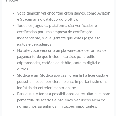
suporte.
Você também vai encontrar crash games, como Aviator
e Spaceman no catálogo do Slottica.
Todos os jogos da plataforma são verificados e
certificados por uma empresa de certificação
independente, o qual garante que estes jogos são
justos e verdadeiros.
No site você verá uma ampla variedade de formas de
pagamento de que incluem cartões por crédito,
criptomoedas, cartões de débito, carteira digital e
outros.
Slottica é um Slottica app casino em linha licenciado e
possui um papel por clerambiente importantíssimo na
indústria do entretenimento online.
Para que ele tenha a possibilidade de resultar num bom
percentual de acertos e não envolver riscos além do
normal, nós garantimos limitações importantes.