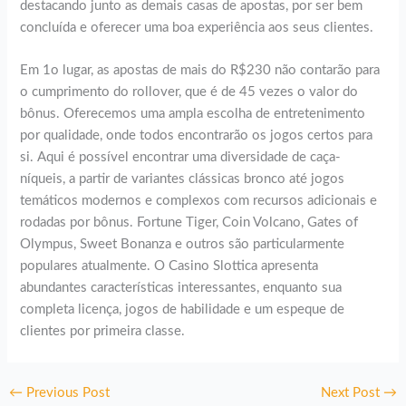
destacando junto as demais casas de apostas, por ser bem
concluída e oferecer uma boa experiência aos seus clientes.
Em 1o lugar, as apostas de mais do R$230 não contarão para
o cumprimento do rollover, que é de 45 vezes o valor do
bônus. Oferecemos uma ampla escolha de entretenimento
por qualidade, onde todos encontrarão os jogos certos para
si. Aqui é possível encontrar uma diversidade de caça-
níqueis, a partir de variantes clássicas bronco até jogos
temáticos modernos e complexos com recursos adicionais e
rodadas por bônus. Fortune Tiger, Coin Volcano, Gates of
Olympus, Sweet Bonanza e outros são particularmente
populares atualmente. O Casino Slottica apresenta
abundantes características interessantes, enquanto sua
completa licença, jogos de habilidade e um espeque de
clientes por primeira classe.
←
Previous Post
Next Post
→