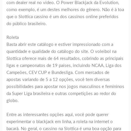
com dealer real no vídeo. O Power Blackjack da Evolution,
como exemplo, é um destes melhores do gênero. Não é à toa
que o Slottica cassino é um dos cassinos online preferidos
do público brasileiro.
Roleta
Basta abrir este catálogo e estiver impressionado com a
quantidade e qualidade do catálogo do site. O voleibol na
Slottica oferece mais de 64 resultados, cobrindo as principais
ligas e campeonatos de 19 países, incluindo NCAA, Liga dos
Campeões, CEV CUP e Bundesliga. Com mercados de
apostas variando de 5 a 12 opções, você tem diversas
possibilidades para apostar nos jogos masculinos e femininos
da Super Liga brasileira e outras competições ao redor do
globo.
Entre as interessantes opções aqui, você pode querer
experimentar o blackjack em linha, a roleta na internet o
bacará. No geral, o cassino na Slottica é uma boa opção para