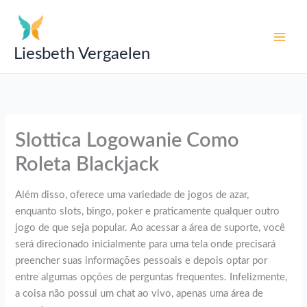
Skip
to
content
Liesbeth Vergaelen
Slottica Logowanie Como
Roleta Blackjack
Além disso, oferece uma variedade de jogos de azar,
enquanto slots, bingo, poker e praticamente qualquer outro
jogo de que seja popular. Ao acessar a área de suporte, você
será direcionado inicialmente para uma tela onde precisará
preencher suas informações pessoais e depois optar por
entre algumas opções de perguntas frequentes. Infelizmente,
a coisa não possui um chat ao vivo, apenas uma área de