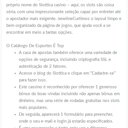
próprio nome do Slottica casino – aqui, os slots são coisa
séria, com uma impressionante seleção capaz por entreter até
o apostador mais exigente. newlineCurtimos o layout limpo e
bem organizado da página de jogos, que ajuda você a se
encontrar em meio a tantas opções.
O Catálogo De Esportes É Top
A casa de apostas também oferece uma variedade de
opções de segurança, incluindo criptografia SSL e
autenticação de 2 fatores.
Acesse o blog do Slottica e clique em “Cadastre-se”
para fazer isso.
Este cassino é reconhecido por oferecer 1 generoso
bônus do boas-vindas incluindo não apenas bônus em
dinheiro, mas uma série de rodadas gratuitas nos slots
mais populares.
De seguida, aparecerá 1 formulário para preencher,
onde o seu e-mail e login já estarão especificados.