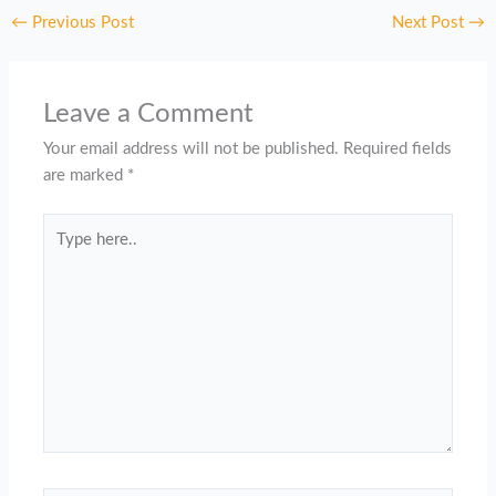
←
Previous Post
Next Post
→
Leave a Comment
Your email address will not be published.
Required fields
are marked
*
Type
here..