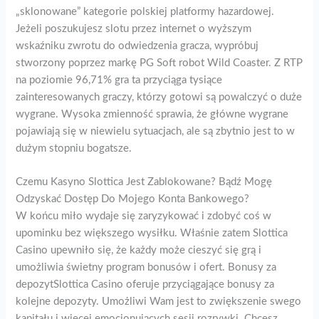
„sklonowane” kategorie polskiej platformy hazardowej.
Jeżeli poszukujesz slotu przez internet o wyższym
wskaźniku zwrotu do odwiedzenia gracza, wypróbuj
stworzony poprzez markę PG Soft robot Wild Coaster. Z RTP
na poziomie 96,71% gra ta przyciąga tysiące
zainteresowanych graczy, którzy gotowi są powalczyć o duże
wygrane. Wysoka zmienność sprawia, że główne wygrane
pojawiają się w niewielu sytuacjach, ale są zbytnio jest to w
dużym stopniu bogatsze.
Czemu Kasyno Slottica Jest Zablokowane? Bądź Mogę
Odzyskać Dostęp Do Mojego Konta Bankowego?
W końcu miło wydaje się zaryzykować i zdobyć coś w
upominku bez większego wysiłku. Właśnie zatem Slottica
Casino upewniło się, że każdy może cieszyć się grą i
umożliwia świetny program bonusów i ofert. Bonusy za
depozytSlottica Casino oferuje przyciągające bonusy za
kolejne depozyty. Umożliwi Wam jest to zwiększenie swego
kapitału i więcej emocjonujących sesji rozrywki. Chcesz