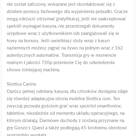
nie został zaliczony, wskazane jest skontaktować się z
działem pomocy fachowego dla wyjaśnienia pobudki. Gracze
mogą odrzucić otrzymać gratyfikacyj, jeśli nie zaakceptować
spełnili wymagań kasyna, nie przestrzegali dokumenty
urzędowe wraz z użytkownikiem lub zaangażowali się w
łowy na bonusy. Jeśli uwielbiasz sloty wraz z kasyn
naziemnych możesz zagrać na żywo na jednym wraz z 162
autentycznych automatów. Transmisja gry w momencie
realnym t jakości 720p przeniesie Cię do odwiedzenia
siłowo istniejącej machiny.
Slоttіса Саsіnо
Oprócz pełnej odmiany kasyna, dla członków dostępna zdaje
się również adaptacyjna strona mobilna Slottica com. Ten
zwyczaj pozwala gościom grać wraz spośród smartfonów,
tabletów, niezależnie od momentu układu operacyjnego, na
którym działają. Darmowe dochody z zostaną przyznane na
grę Gonzo’s Quest a także podlegają 45-krotnemu obrotowi
poprzednio wypłatą.