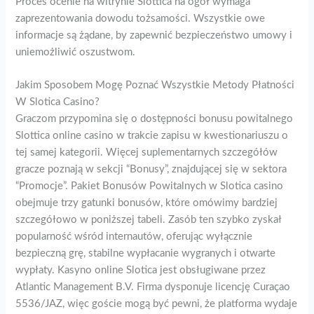
Proces ocenie na witrynie Slottica na ogół wymaga
zaprezentowania dowodu tożsamości. Wszystkie owe
informacje są żądane, by zapewnić bezpieczeństwo umowy i
uniemożliwić oszustwom.
Jakim Sposobem Mogę Poznać Wszystkie Metody Płatności
W Slotica Casino?
Graczom przypomina się o dostępności bonusu powitalnego
Slottica online casino w trakcie zapisu w kwestionariuszu o
tej samej kategorii. Więcej suplementarnych szczegółów
gracze poznają w sekcji “Bonusy”, znajdującej się w sektora
“Promocje”. Pakiet Bonusów Powitalnych w Slotica casino
obejmuje trzy gatunki bonusów, które omówimy bardziej
szczegółowo w poniższej tabeli. Zasób ten szybko zyskał
popularność wśród internautów, oferując wyłącznie
bezpieczną grę, stabilne wypłacanie wygranych i otwarte
wypłaty. Kasyno online Slotica jest obsługiwane przez
Atlantic Management B.V. Firma dysponuje licencję Curaçao
5536/JAZ, więc goście mogą być pewni, że platforma wydaje