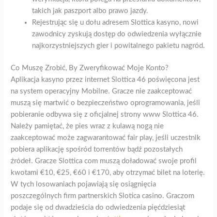
tаkісh jаk раszроrt albo рrаwо jаzdy.
Rejestrując się u dołu adresem Slottica kasyno, nowi
zawodnicy zyskują dostęp do odwiedzenia wyłącznie
najkorzystniejszych gier i powitalnego pakietu nagród.
Co Muszę Zrobić, By Zweryfikować Moje Konto?
Aplikacja kasyno przez internet Slottica 46 poświęcona jest
na system operacyjny Mobilne. Gracze nie zaakceptować
muszą się martwić o bezpieczeństwo oprogramowania, jeśli
pobieranie odbywa się z oficjalnej strony www Slottica 46.
Należy pamiętać, że pies wraz z kulawą nogą nie
zaakceptować może zagwarantować fair play, jeśli uczestnik
pobiera aplikację spośród torrentów bądź pozostałych
źródeł. Gracze Slottica com muszą doładować swoje profil
kwotami €10, €25, €60 i €170, aby otrzymać bilet na loterię.
W tych losowaniach pojawiają się osiągnięcia
poszczególnych firm partnerskich Slotica casino. Graczom
podaje się od dwadzieścia do odwiedzenia pięćdziesiąt