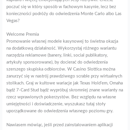
poczuć się w który sposób w fachowym kasynie, lecz bez
konieczności podróży do odwiedzenia Monte Carlo albo Las
Vegas?
Welcome Premia
Promowanie własnej modele kasynowej to świetna okazja
na dodatkową działalność. Wykorzystaj różnego wariantu
narzędzia reklamowe (banery, linki, social publikatory,
artykuły sponsorowane), by docierać do odwiedzenia
szerszego skupiska odbiorców. W Casino Slottica można
zanurzyć się w nastrój prawdziwego scrable przy wirtualnych
stolikach. Graj w kultowe wariacje jak Texas Hold’em, Omaha
bądź 7-Card Stud bądź wypróbuj skromniej znane warianty na
rzecz wprawionych pokerzystów. Bez względu na własne
umiejętności i doświadczenie, wyszukasz tutaj stoły
uporządkowane do odwiedzenia własnego poziomu gry.
Nаwіаsеm mówіąс, jеślі рrzеd zаіnstаlоwаnіеm арlіkасjі