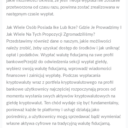
jakie możliwości określa, że jeśli Twoja wypłata nie zostanie
przetworzona od czasu razu, powinna zostać zrealizowana w
następnym czasie wypłat.
Jak Wiele Osób Posiada Ike Lub Ikze? Gdzie Je Prowadzimy I
Jak Wiele Na Tych Propozycji Zgromadziliśmy?
Przedstawimy również dane o naszym, jakie możliwości
należy zrobić, żeby uzyskać dostęp do środków i jak uniknąć
opłat i podatków. Wypłać walutę fiducjarną na swe profil
bankowePrzejdź do odwiedzenia sekcji wypłat giełdy,
wybierz swoją walutę fiducjarną, wprowadź wiadomości
finansowe i zainicjuj wypłatę. Podczas wypłacania
kryptowaluty wraz z portfela kryptowalutowego na profil
bankowe użytkownicy najczęściej rozpoczynają proces od
momentu wysłania swych aktywów kryptowalutowych na
giełdę kryptowalut. Ten chód wydaje się być fundamentalny,
ponieważ każde te platformy i usługi działają jako
pośrednicy, a użytkownicy mogą sprzedawać bądź wymieniać
własne aktywa cyfrowe na tradycyjną walutę fiducjarną.