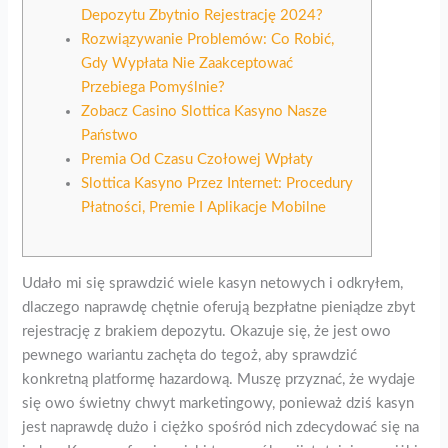
Depozytu Zbytnio Rejestrację 2024?
Rozwiązywanie Problemów: Co Robić,
Gdy Wypłata Nie Zaakceptować
Przebiega Pomyślnie?
Zobacz Casino Slottica Kasyno Nasze
Państwo
Premia Od Czasu Czołowej Wpłaty
Slottica Kasyno Przez Internet: Procedury
Płatności, Premie I Aplikacje Mobilne
Udało mi się sprawdzić wiele kasyn netowych i odkryłem,
dlaczego naprawdę chętnie oferują bezpłatne pieniądze zbyt
rejestrację z brakiem depozytu. Okazuje się, że jest owo
pewnego wariantu zachęta do tegoż, aby sprawdzić
konkretną platformę hazardową. Muszę przyznać, że wydaje
się owo świetny chwyt marketingowy, ponieważ dziś kasyn
jest naprawdę dużo i ciężko spośród nich zdecydować się na