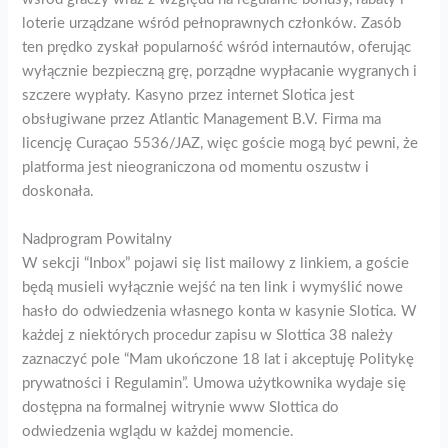
loterie urządzane wśród pełnoprawnych członków. Zasób
ten prędko zyskał popularność wśród internautów, oferując
wyłącznie bezpieczną grę, porządne wypłacanie wygranych i
szczere wypłaty. Kasyno przez internet Slotica jest
obsługiwane przez Atlantic Management B.V. Firma ma
licencję Curaçao 5536/JAZ, więc goście mogą być pewni, że
platforma jest nieograniczona od momentu oszustw i
doskonała.
Nadprogram Powitalny
W sekcji “Inbox” pojawi się list mailowy z linkiem, a goście
będą musieli wyłącznie wejść na ten link i wymyślić nowe
hasło do odwiedzenia własnego konta w kasynie Slotica. W
każdej z niektórych procedur zapisu w Slottica 38 należy
zaznaczyć pole “Mam ukończone 18 lat i akceptuję Politykę
prywatności i Regulamin”. Umowa użytkownika wydaje się
dostępna na formalnej witrynie www Slottica do
odwiedzenia wglądu w każdej momencie.