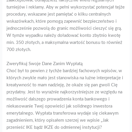
zaakceptować odnajdziesz faktycznie wielu regularnych
turniejów i reklamy. Aby w pełni wykorzystać potencjał tejże
procedury, wskazane jest pamiętać o kilku centralnych
wskazówkach, które pomogą zapewnić bezpieczeństwo i
jednocześnie pozwolą do granic możliwości cieszyć się grą.
W tymże wypadku należy doładować konto zbytnio kwotę
min. 350 złotych, a maksymalna wartość bonusu to również
700 złotych.
Zweryfikuj Swoje Dane Zanim Wypłatą
Choć był to pewien z tychże bardziej fachowych wpisów, w
których zwykle mało jest stanowiska na luźne interpretacje i
kreatywność to mam nadzieję, że okaże się pan gwoli Cię
przydatny. Jest to wyraźnie najkorzystniejsze ze względu na
możliwość dalszego prowadzenia konta bankowego i
niekasowanie Twej opowieści jak solidnego inwestora
emerytalnego. Wypłata transferowa wydaje się ciekawym
zagadnieniem, który opisałem szerzej we wpisie „Jak
przenieść IKE bądź IKZE do odmiennej instytucji?