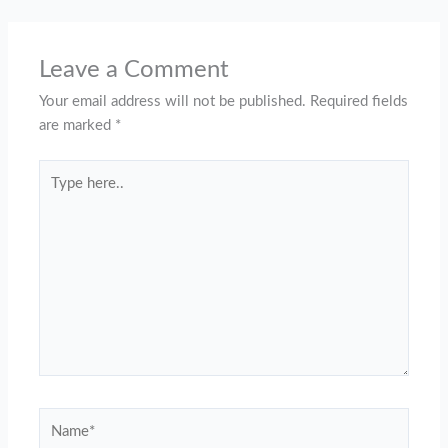
Leave a Comment
Your email address will not be published.
Required fields
are marked
*
Type
here..
Name*