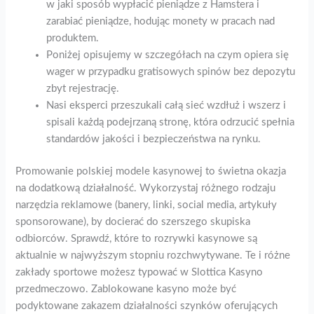
w jaki sposób wypłacić pieniądze z Hamstera i
zarabiać pieniądze, hodując monety w pracach nad
produktem.
Poniżej opisujemy w szczegółach na czym opiera się
wager w przypadku gratisowych spinów bez depozytu
zbyt rejestrację.
Nasi eksperci przeszukali całą sieć wzdłuż i wszerz i
spisali każdą podejrzaną stronę, która odrzucić spełnia
standardów jakości i bezpieczeństwa na rynku.
Promowanie polskiej modele kasynowej to świetna okazja
na dodatkową działalność. Wykorzystaj różnego rodzaju
narzędzia reklamowe (banery, linki, social media, artykuły
sponsorowane), by docierać do szerszego skupiska
odbiorców. Sprawdź, które to rozrywki kasynowe są
aktualnie w najwyższym stopniu rozchwytywane. Te i różne
zakłady sportowe możesz typować w Slottica Kasyno
przedmeczowo. Zablokowane kasyno może być
podyktowane zakazem działalności szynków oferujących