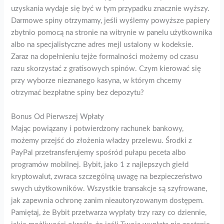
uzyskania wydaje się być w tym przypadku znacznie wyższy.
Darmowe spiny otrzymamy, jeśli wyślemy powyższe papiery
zbytnio pomocą na stronie na witrynie w panelu użytkownika
albo na specjalistyczne adres mejl ustalony w kodeksie.
Zaraz na dopełnieniu tejże formalności możemy od czasu
razu skorzystać z gratisowych spinów. Czym kierować się
przy wyborze nieznanego kasyna, w którym chcemy
otrzymać bezpłatne spiny bez depozytu?
Bonus Od Pierwszej Wpłaty
Mając powiązany i potwierdzony rachunek bankowy,
możemy przejść do złożenia władzy przelewu. Środki z
PayPal przetransferujemy spośród pułapu peceta albo
programów mobilnej. Bybit, jako 1 z najlepszych giełd
kryptowalut, zwraca szczególną uwagę na bezpieczeństwo
swych użytkowników. Wszystkie transakcje są szyfrowane,
jak zapewnia ochronę zanim nieautoryzowanym dostępem.
Pamiętaj, że Bybit przetwarza wypłaty trzy razy co dziennie,