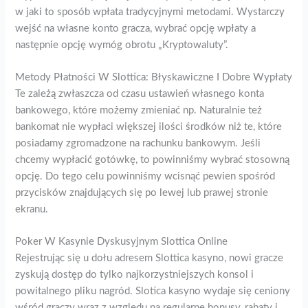
w jaki to sposób wpłata tradycyjnymi metodami. Wystarczy
wejść na własne konto gracza, wybrać opcję wpłaty a
następnie opcję wymóg obrotu „Kryptowaluty”.
Metody Płatności W Slottica: Błyskawiczne I Dobre Wypłaty
Te zależą zwłaszcza od czasu ustawień własnego konta
bankowego, które możemy zmieniać np. Naturalnie też
bankomat nie wypłaci większej ilości środków niż te, które
posiadamy zgromadzone na rachunku bankowym. Jeśli
chcemy wypłacić gotówkę, to powinniśmy wybrać stosowną
opcję. Do tego celu powinniśmy wcisnąć pewien spośród
przycisków znajdujących się po lewej lub prawej stronie
ekranu.
Poker W Kasynie Dyskusyjnym Slottica Online
Rejestrując się u dołu adresem Slottica kasyno, nowi gracze
zyskują dostęp do tylko najkorzystniejszych konsol i
powitalnego pliku nagród. Slotica kasyno wydaje się ceniony
wśród graczy wraz z względu na regularne bonusy, rabaty i