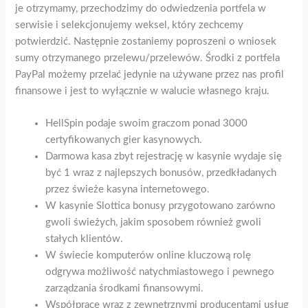
je otrzymamy, przechodzimy do odwiedzenia portfela w
serwisie i selekcjonujemy weksel, który zechcemy
potwierdzić. Następnie zostaniemy poproszeni o wniosek
sumy otrzymanego przelewu/przelewów. Środki z portfela
PayPal możemy przelać jedynie na używane przez nas profil
finansowe i jest to wyłącznie w walucie własnego kraju.
HellSpin podaje swoim graczom ponad 3000
certyfikowanych gier kasynowych.
Darmowa kasa zbyt rejestrację w kasynie wydaje się
być 1 wraz z najlepszych bonusów, przedkładanych
przez świeże kasyna internetowego.
W kasynie Slottica bonusy przygotowano zarówno
gwoli świeżych, jakim sposobem również gwoli
stałych klientów.
W świecie komputerów online kluczową rolę
odgrywa możliwość natychmiastowego i pewnego
zarządzania środkami finansowymi.
Współprace wraz z zewnętrznymi producentami usług