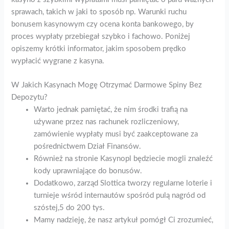
sprawach, takich w jaki to sposób np. Warunki ruchu
bonusem kasynowym czy ocena konta bankowego, by
proces wypłaty przebiegał szybko i fachowo. Poniżej
opiszemy krótki informator, jakim sposobem prędko
wypłacić wygrane z kasyna.
W Jakich Kasynach Mogę Otrzymać Darmowe Spiny Bez
Depozytu?
Warto jednak pamiętać, że nim środki trafią na
używane przez nas rachunek rozliczeniowy,
zamówienie wypłaty musi być zaakceptowane za
pośrednictwem Dział Finansów.
Również na stronie Kasynopl będziecie mogli znaleźć
kody uprawniające do bonusów.
Dodatkowo, zarząd Slottica tworzy regularne loterie i
turnieje wśród internautów spośród pulą nagród od
szóstej,5 do 200 tys.
Mamy nadzieję, że nasz artykuł pomógł Ci zrozumieć,