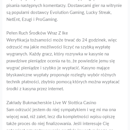
pisania następnych komentarzy. Dostawcami gier na witrynie
są popularni dostawcy Evolution Gaming, Lucky Streak,
NetEnt, Ezugi i ProGaming.
Pełen Ruch Środków Wraz Z Ike
Weryfikacja tożsamości może trwać do 24 godzinek, więc
odrzucić ma jakie możliwości liczyć na szybką wypłatę
wygranych. Każdy gracz, który rozrywka w kasynie na
prawdziwe pieniądze ocenia na to, że powiedzie jemu się
wygrać pieniądze i szybko je wypłacić. Kasyno mające
błyskawiczne wypłaty proponuje rozległy wybór różnych
technik płatności, zbytnio pomocą których można wypłacać
środki z kasyna przez internet.
Zakłady Bukmacherskie Live W Slottica Casino
Sam odrzucić jestem do niej sympatykiem i wg mi ma ona
więcej wad, niż zalet, lecz dla kompletności wpisu opiszę
także proces do niej finalizowania. Jeśli interesuje Cię