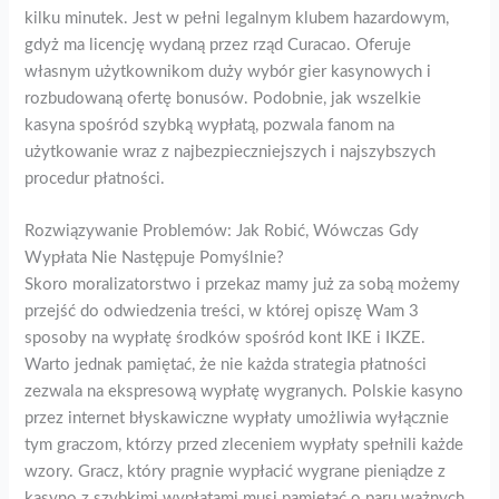
kilku minutek. Jest w pełni legalnym klubem hazardowym,
gdyż ma licencję wydaną przez rząd Curacao. Oferuje
własnym użytkownikom duży wybór gier kasynowych i
rozbudowaną ofertę bonusów. Podobnie, jak wszelkie
kasyna spośród szybką wypłatą, pozwala fanom na
użytkowanie wraz z najbezpieczniejszych i najszybszych
procedur płatności.
Rozwiązywanie Problemów: Jak Robić, Wówczas Gdy
Wypłata Nie Następuje Pomyślnie?
Skoro moralizatorstwo i przekaz mamy już za sobą możemy
przejść do odwiedzenia treści, w której opiszę Wam 3
sposoby na wypłatę środków spośród kont IKE i IKZE.
Warto jednak pamiętać, że nie każda strategia płatności
zezwala na ekspresową wypłatę wygranych. Polskie kasyno
przez internet błyskawiczne wypłaty umożliwia wyłącznie
tym graczom, którzy przed zleceniem wypłaty spełnili każde
wzory. Gracz, który pragnie wypłacić wygrane pieniądze z
kasyno z szybkimi wypłatami musi pamiętać o paru ważnych