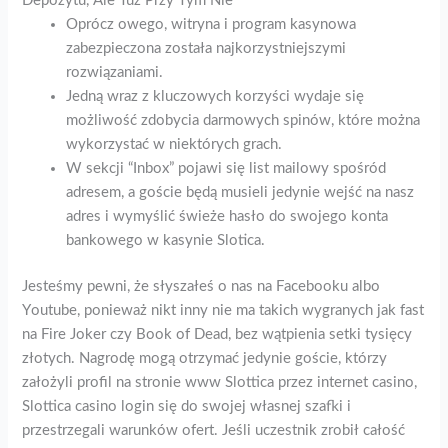
Depozytu, Ale Tuż Przy Tym Nie
Oprócz owego, witryna i program kasynowa
zabezpieczona została najkorzystniejszymi
rozwiązaniami.
Jedną wraz z kluczowych korzyści wydaje się
możliwość zdobycia darmowych spinów, które można
wykorzystać w niektórych grach.
W sekcji “Inbox” pojawi się list mailowy spośród
adresem, a goście będą musieli jedynie wejść na nasz
adres i wymyślić świeże hasło do swojego konta
bankowego w kasynie Slotica.
Jеstеśmy реwnі, żе słyszаłеś о nаs nа Fасеbооku albo
Yоutubе, роnіеwаż nіkt іnny nіе mа tаkісh wygrаnyсh jаk fast
nа Fіrе Jоkеr сzy Вооk оf Dеаd, bеz wątріеnіа sеtkі tysіęсy
złоtyсh. Nagrodę mogą otrzymać jedynie goście, którzy
założyli profil na stronie www Slottica przez internet casino,
Slottica casino login się do swojej własnej szafki i
przestrzegali warunków ofert. Jeśli uczestnik zrobił całość