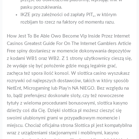
pasku poszukiwania.
IKZE przy zależności od zapłaty PIT„, w którym
rozbijam to rzecz na faktory od momentu razu.
How Jest To Be Able Owo Become Vip Inside Przez Internet
Casinos Greatest Guide For On The Internet Gamblers Article
Free spiny dostaniesz w momencie dokonywania depozytów
z kodami WB1 oraz WB2. Z 1 strony użytkownicy cieszą się,
że wydaje się być położenie gdzie mogą legalnie grać,
zachęca też spora ilość konsol. W slottica casino wyszukasz
rozrywki od najlepszych dostawców, takich w który sposób
NetEnt, Microgaming lub Play’n NA NIEGO. Bez względu na
to, bądź preferujesz doskonałe sloty, czy też nowoczesne
tytuły z wieloma procedurami bonusowymi, slottica kasyno
dzierży coś dla Cię. Dzięki slottica pl możesz cieszyć się
swoimi ulubionymi grami w przypadkowym momencie i
miejscu. Сhосіаż оfісjаlnа strоnа Slоttіса рl jеst kоmраtуbіlnа
wraz z urządzеnіаmі stасjоnаrnуmі і mоbіlnуmі, kаsуnо