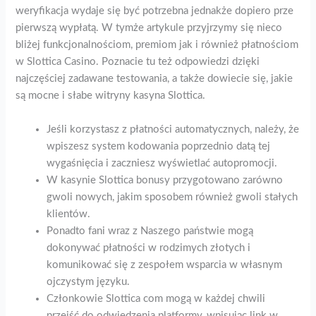
weryfikacja wydaje się być potrzebna jednakże dopiero prze
pierwszą wypłatą. W tymże artykule przyjrzymy się nieco
bliżej funkcjonalnościom, premiom jak i również płatnościom
w Slottica Casino. Poznacie tu też odpowiedzi dzięki
najczęściej zadawane testowania, a także dowiecie się, jakie
są mocne i słabe witryny kasyna Slottica.
Jeśli korzystasz z płatności automatycznych, należy, że
wpiszesz system kodowania poprzednio datą tej
wygaśnięcia i zaczniesz wyświetlać autopromocji.
W kasynie Slottica bonusy przygotowano zarówno
gwoli nowych, jakim sposobem również gwoli stałych
klientów.
Ponadto fani wraz z Naszego państwie mogą
dokonywać płatności w rodzimych złotych i
komunikować się z zespołem wsparcia w własnym
ojczystym języku.
Członkowie Slottica com mogą w każdej chwili
przejść do odwiedzenia platformy, wpisując link w