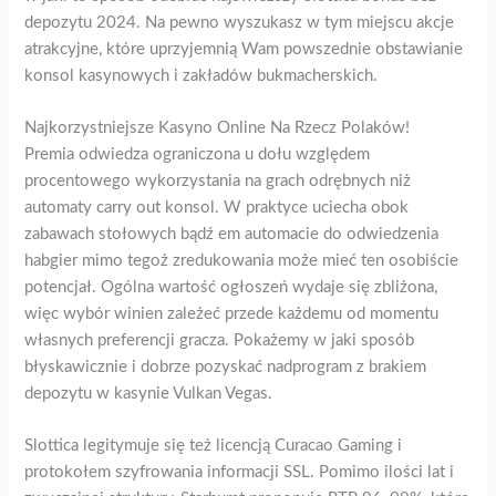
depozytu 2024. Na pewno wyszukasz w tym miejscu akcje
atrakcyjne, które uprzyjemnią Wam powszednie obstawianie
konsol kasynowych i zakładów bukmacherskich.
Najkorzystniejsze Kasyno Online Na Rzecz Polaków!
Premia odwiedza ograniczona u dołu względem
procentowego wykorzystania na grach odrębnych niż
automaty carry out konsol. W praktyce uciecha obok
zabawach stołowych bądź em automacie do odwiedzenia
habgier mimo tegoż zredukowania może mieć ten osobiście
potencjał. Ogólna wartość ogłoszeń wydaje się zbliżona,
więc wybór winien zależeć przede każdemu od momentu
własnych preferencji gracza. Pokażemy w jaki sposób
błyskawicznie i dobrze pozyskać nadprogram z brakiem
depozytu w kasynie Vulkan Vegas.
Slottica legitymuje się też licencją Curacao Gaming i
protokołem szyfrowania informacji SSL. Pomimo ilości lat i