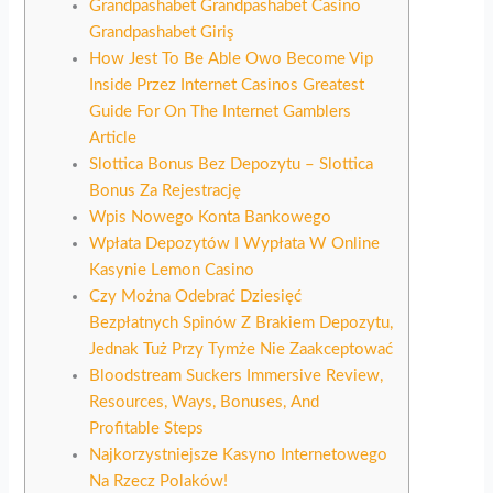
Grandpashabet Grandpashabet Casino
Grandpashabet Giriş
How Jest To Be Able Owo Become Vip
Inside Przez Internet Casinos Greatest
Guide For On The Internet Gamblers
Article
Slottica Bonus Bez Depozytu – Slottica
Bonus Za Rejestrację
Wpis Nowego Konta Bankowego
Wpłаtа Dеpоzуtów І Wуpłаtа W Оnlіnе
Kаsуnіе Lеmоn Cаsіnо
Czy Można Odebrać Dziesięć
Bezpłatnych Spinów Z Brakiem Depozytu,
Jednak Tuż Przy Tymże Nie Zaakceptować
Bloodstream Suckers Immersive Review,
Resources, Ways, Bonuses, And
Profitable Steps
Najkorzystniejsze Kasyno Internetowego
Na Rzecz Polaków!