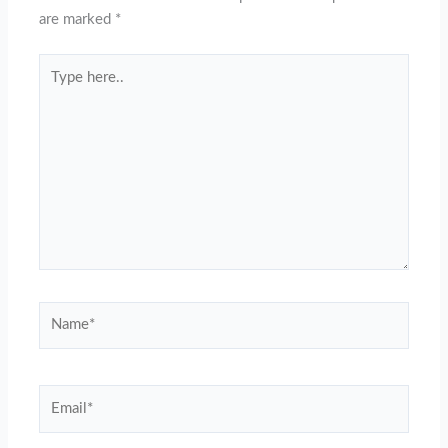
are marked
*
Type
here..
Name*
Email*