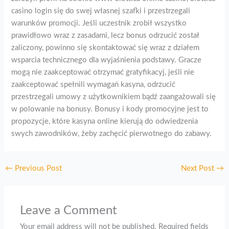
casino login się do swej własnej szafki i przestrzegali
warunków promocji. Jeśli uczestnik zrobił wszystko
prawidłowo wraz z zasadami, lecz bonus odrzucić został
zaliczony, powinno się skontaktować się wraz z działem
wsparcia technicznego dla wyjaśnienia podstawy. Gracze
mogą nie zaakceptować otrzymać gratyfikacyj, jeśli nie
zaakceptować spełnili wymagań kasyna, odrzucić
przestrzegali umowy z użytkownikiem bądź zaangażowali się
w polowanie na bonusy. Bonusy i kody promocyjne jest to
propozycje, które kasyna online kierują do odwiedzenia
swych zawodników, żeby zachęcić pierwotnego do zabawy.
←
Previous Post
Next Post
→
Leave a Comment
Your email address will not be published.
Required fields