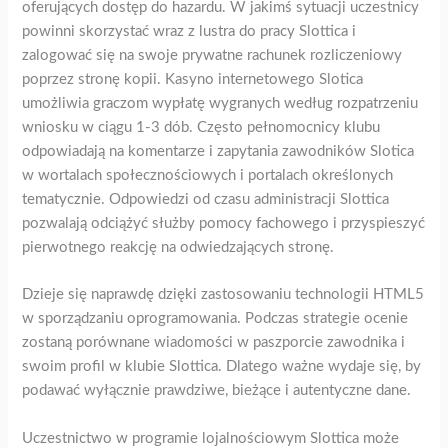
oferujących dostęp do hazardu. W jakimś sytuacji uczestnicy
powinni skorzystać wraz z lustra do pracy Slottica i
zalogować się na swoje prywatne rachunek rozliczeniowy
poprzez stronę kopii. Kasyno internetowego Slotica
umożliwia graczom wypłatę wygranych według rozpatrzeniu
wniosku w ciągu 1-3 dób. Często pełnomocnicy klubu
odpowiadają na komentarze i zapytania zawodników Slotica
w wortalach społecznościowych i portalach określonych
tematycznie. Odpowiedzi od czasu administracji Slottica
pozwalają odciążyć służby pomocy fachowego i przyspieszyć
pierwotnego reakcję na odwiedzających stronę.
Dzieje się naprawdę dzięki zastosowaniu technologii HTML5
w sporządzaniu oprogramowania. Podczas strategie ocenie
zostaną porównane wiadomości w paszporcie zawodnika i
swoim profil w klubie Slottica. Dlatego ważne wydaje się, by
podawać wyłącznie prawdziwe, bieżące i autentyczne dane.
Uczestnictwo w programie lojalnościowym Slottica może