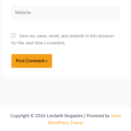
Website
Save my name, email, and website in this browser
for the next time I comment.
Copyright © 2026 Liesbeth Vergaelen | Powered by
Astra
WordPress Theme