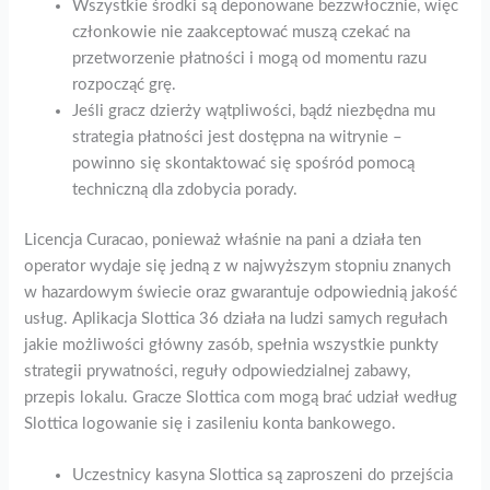
Wszystkie środki są deponowane bezzwłocznie, więc
członkowie nie zaakceptować muszą czekać na
przetworzenie płatności i mogą od momentu razu
rozpocząć grę.
Jeśli gracz dzierży wątpliwości, bądź niezbędna mu
strategia płatności jest dostępna na witrynie –
powinno się skontaktować się spośród pomocą
techniczną dla zdobycia porady.
Licencja Curacao, ponieważ właśnie na pani a działa ten
operator wydaje się jedną z w najwyższym stopniu znanych
w hazardowym świecie oraz gwarantuje odpowiednią jakość
usług. Aplikacja Slottica 36 działa na ludzi samych regułach
jakie możliwości główny zasób, spełnia wszystkie punkty
strategii prywatności, reguły odpowiedzialnej zabawy,
przepis lokalu. Gracze Slottica com mogą brać udział według
Slottica logowanie się i zasileniu konta bankowego.
Uczestnicy kasyna Slottica są zaproszeni do przejścia