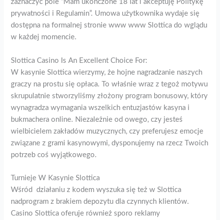
zaznaczyć pole “Mam ukończone 18 lat i akceptuję Politykę
prywatności i Regulamin”. Umowa użytkownika wydaje się
dostępna na formalnej stronie www www Slottica do wglądu
w każdej momencie.
Slottica Casino Is An Excellent Choice For:
W kasynie Slottica wierzymy, że hojne nagradzanie naszych
graczy na prostu się opłaca. To właśnie wraz z tegoż motywu
skrupulatnie stworzyliśmy złożony program bonusowy, który
wynagradza wymagania wszelkich entuzjastów kasyna i
bukmachera online. Niezależnie od owego, czy jesteś
wielbicielem zakładów muzycznych, czy preferujesz emocje
związane z grami kasynowymi, dysponujemy na rzecz Twoich
potrzeb coś wyjątkowego.
Turnieje W Kasynie Slottica
Wśród działaniu z kodem wyszuka się też w Slottica
nadprogram z brakiem depozytu dla czynnych klientów.
Casino Slottica oferuje również sporo reklamy