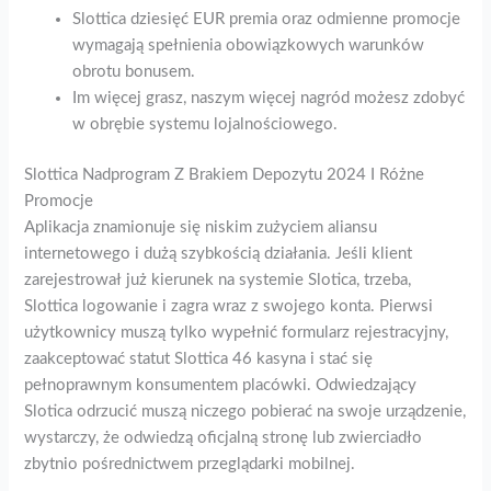
Slottica dziesięć EUR premia oraz odmienne promocje
wymagają spełnienia obowiązkowych warunków
obrotu bonusem.
Im więcej grasz, naszym więcej nagród możesz zdobyć
w obrębie systemu lojalnościowego.
Slottica Nadprogram Z Brakiem Depozytu 2024 I Różne
Promocje
Aplikacja znamionuje się niskim zużyciem aliansu
internetowego i dużą szybkością działania. Jeśli klient
zarejestrował już kierunek na systemie Slotica, trzeba,
Slottica logowanie i zagra wraz z swojego konta. Pierwsi
użytkownicy muszą tylko wypełnić formularz rejestracyjny,
zaakceptować statut Slottica 46 kasyna i stać się
pełnoprawnym konsumentem placówki. Odwiedzający
Slotica odrzucić muszą niczego pobierać na swoje urządzenie,
wystarczy, że odwiedzą oficjalną stronę lub zwierciadło
zbytnio pośrednictwem przeglądarki mobilnej.