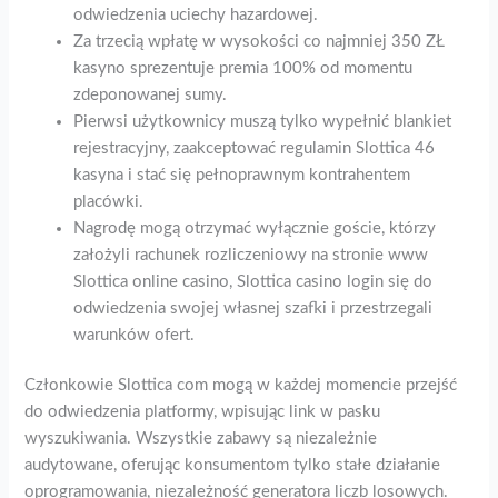
odwiedzenia uciechy hazardowej.
Za trzecią wpłatę w wysokości co najmniej 350 ZŁ
kasyno sprezentuje premia 100% od momentu
zdeponowanej sumy.
Pierwsi użytkownicy muszą tylko wypełnić blankiet
rejestracyjny, zaakceptować regulamin Slottica 46
kasyna i stać się pełnoprawnym kontrahentem
placówki.
Nagrodę mogą otrzymać wyłącznie goście, którzy
założyli rachunek rozliczeniowy na stronie www
Slottica online casino, Slottica casino login się do
odwiedzenia swojej własnej szafki i przestrzegali
warunków ofert.
Członkowie Slottica com mogą w każdej momencie przejść
do odwiedzenia platformy, wpisując link w pasku
wyszukiwania. Wszystkie zabawy są niezależnie
audytowane, oferując konsumentom tylko stałe działanie
oprogramowania, niezależność generatora liczb losowych.