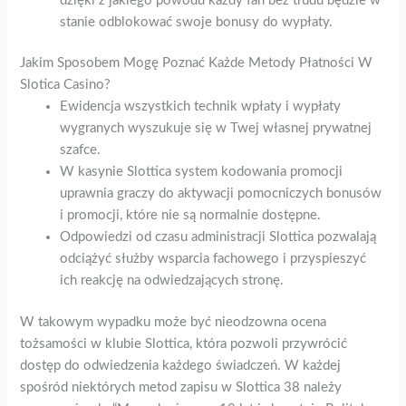
dzięki z jakiego powodu każdy fan bez trudu będzie w
stanie odblokować swoje bonusy do wypłaty.
Jakim Sposobem Mogę Poznać Każde Metody Płatności W
Slotica Casino?
Ewidencja wszystkich technik wpłaty i wypłaty
wygranych wyszukuje się w Twej własnej prywatnej
szafce.
W kasynie Slottica system kodowania promocji
uprawnia graczy do aktywacji pomocniczych bonusów
i promocji, które nie są normalnie dostępne.
Odpowiedzi od czasu administracji Slottica pozwalają
odciążyć służby wsparcia fachowego i przyspieszyć
ich reakcję na odwiedzających stronę.
W takowym wypadku może być nieodzowna ocena
tożsamości w klubie Slottica, która pozwoli przywrócić
dostęp do odwiedzenia każdego świadczeń. W każdej
spośród niektórych metod zapisu w Slottica 38 należy