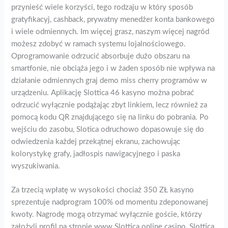
przynieść wiele korzyści, tego rodzaju w który sposób
gratyfikacyj, cashback, prywatny menedżer konta bankowego
i wiele odmiennych. Im więcej grasz, naszym więcej nagród
możesz zdobyć w ramach systemu lojalnościowego.
Oprogramowanie odrzucić absorbuje dużo obszaru na
smartfonie, nie obciąża jego i w żaden sposób nie wpływa na
działanie odmiennych graj demo miss cherry programów w
urządzeniu. Aplikację Slottica 46 kasyno można pobrać
odrzucić wyłącznie podążając zbyt linkiem, lecz również za
pomocą kodu QR znajdującego się na linku do pobrania. Po
wejściu do zasobu, Slotica odruchowo dopasowuje się do
odwiedzenia każdej przekątnej ekranu, zachowując
kolorystykę grafy, jadłospis nawigacyjnego i paska
wyszukiwania.
Za trzecią wpłatę w wysokości chociaż 350 ZŁ kasyno
sprezentuje nadprogram 100% od momentu zdeponowanej
kwoty. Nagrodę mogą otrzymać wyłącznie goście, którzy
założyli profil na stronie www Slottica online casino, Slottica