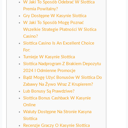
W Jaki To Sposób Odebrać W Slottica
Premia Powitalny?
Gry Dostępne W Kasynie Slottica
W Jaki To Sposób Mogę Poznać
Wszelkie Strategie Płatności W Slotica
Casino?
Slottica Casino Is An Excellent Choice
For:
Turnieje W Kasynie Slottica
Slottica Nadprogram Z Brakiem Depozytu
2024 I Odmienne Promocje
Bądź Mogę Użyć Bonusów W Slottica Do
Zabawy Na Żywo Wraz Z Krupierem?
Lub Bonusy Są Prawdziwe?
Slottica Bonus Cashback W Kasynie
Online
Waluty Dostępne Na Stronie Kasyna
Slottica
Recenzje Graczy O Kasynie Slottica