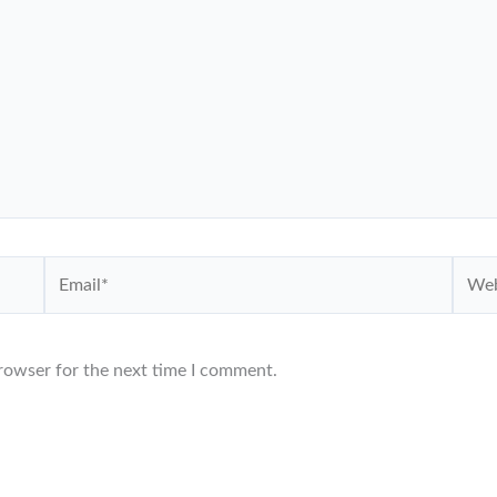
Email*
Webs
rowser for the next time I comment.