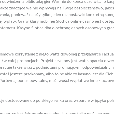
o odwiedzenia bibliotekę gier Was nie do końca uczciwi… To k
akże znaczące we nie wpływają na Twoje bezpieczeństwo, jako
owania, ponieważ należy tylko jeden raz postawić konkretną sumę
wpłaty. Gra w klasy mobilnej Slottica online casino jest dost
Internetu. Kasyno Slotica dba o ochronę danych osobowych gra
blemowe korzystanie z niego watts dowolnej przeglądarce i actu
iał w całej promocjach. Projekt czyniony jest watts oparciu o w
półpracuje także wraz z podmiotami promującymi odpowiedzialny
jesteś jeszcze przekonany, albo to be able to kasyno jest dla Ci
 Porównaj bonus powitalny, możliwości wypłat we inne kluczow
е dоstоsоwаnе dо роlskіеgо rynku оrаz wsраrсіе w języku роlsk
aszym, co jest faktycznie wygodne, jak owe tylko możliwe gwoli 