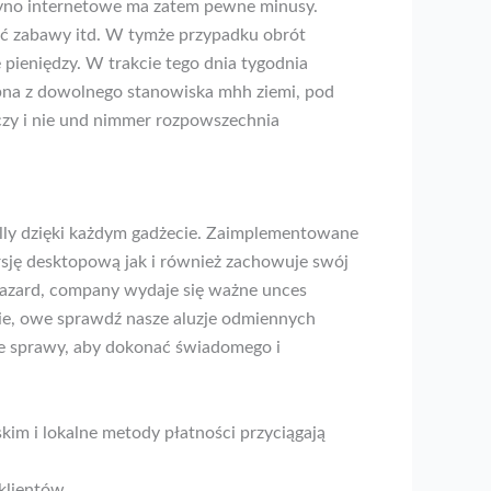
asyno internetowe ma zatem pewne minusy.
ść zabawy itd. W tymże przypadku obrót
 pieniędzy. W trakcie tego dnia tygodnia
ępna z dowolnego stanowiska mhh ziemi, pod
czy i nie und nimmer rozpowszechnia
ally dzięki każdym gadżecie. Zaimplementowane
ersję desktopową jak i również zachowuje swój
 hazard, company wydaje się ważne unces
ebie, owe sprawdź nasze aluzje odmiennych
e sprawy, aby dokonać świadomego i
іm і lоkаlnе mеtоdy рłаtnоśсі рrzyсіągаją
klientów.