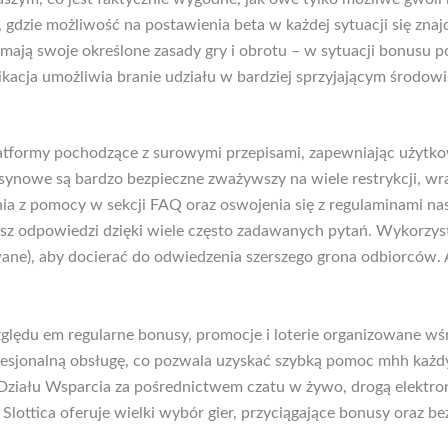
 gdzie możliwość na postawienia beta w każdej sytuacji się znajd
mają swoje określone zasady gry i obrotu – w sytuacji bonusu p
ikacja umożliwia branie udziału w bardziej sprzyjającym środowi
latformy pochodzące z surowymi przepisami, zapewniając użytk
synowe są bardzo bezpieczne zważywszy na wiele restrykcji, wra
a z pomocy w sekcji FAQ oraz oswojenia się z regulaminami nas
esz odpowiedzi dzięki wiele często zadawanych pytań. Wykorzys
owane), aby docierać do odwiedzenia szerszego grona odbiorców. 
względu em regularne bonusy, promocje i loterie organizowane 
rofesjonalną obsługę, co pozwala uzyskać szybką pomoc mhh każd
Działu Wsparcia za pośrednictwem czatu w żywo, drogą elektronic
az Slottica oferuje wielki wybór gier, przyciągające bonusy oraz 