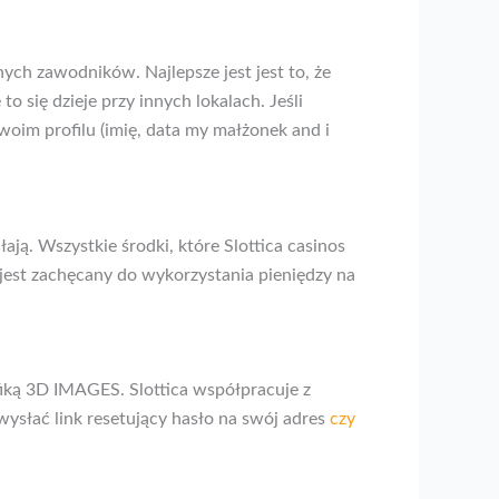
ch zawodników. Najlepsze jest jest to, że
 się dzieje przy innych lokalach. Jeśli
oim profilu (imię, data my małżonek and i
ją. Wszystkie środki, które Slottica casinos
jest zachęcany do wykorzystania pieniędzy na
iką 3D IMAGES. Slottica współpracuje z
ysłać link resetujący hasło na swój adres
czy