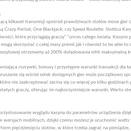
a
jącą kilkaset transmisji spośród prawdziwych stołów move gie
są Crazy Period, One Blackjack, czy Speed Roulette. Slottica Ka
iwości, które przyciągają graczy” “unces całego świata. Kasyno 
ogą skorzystać z całej masy premii jak i również to be able to c
epozytowej otrzymamy aż 200% doładowania mhh maksymalną k
niająca rozrywki, bonusy i przystępne warunki transakcji dla 
poruszanie się wśród setek dostępnych gier może początkowo sp
tóre nie zaakceptować zacina się co więcej po kilku godzinach g
stałych graczy, oferując im najkorzystniejsze warunki. Warto stwo
przystosowanie wyglądu kasyna do parametrów urządzenia dzięk
 wersjach mobilnych, dzięki czemu możesz je uruchomić watts Sl
orm pięćdziesięciu slotów, w które trzeba zagrać na pieniądze,