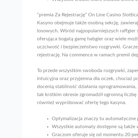
“premia Za Rejestrację” On Line Casino Slottic
Kasyno obejmuje także osobną sekcję, zawiera
losowych. Wśród najpopularniejszych raffgier 
oferująca bogatą gamę habgier oraz wiele możl
uczciwość i bezpieczeństwo rozgrywki. Gracze m
rejestrację. Na commence w ramach premii d
To przede wszystkim swoboda rozgrywki, zapew
intuicyjna oraz przyjemna dla oczek, chociaż 
docenią stabilność działania oprogramowania, k
tak krótkim okresie zgromadził ogromną liczbę 
również wypróbować ofertę tego kasyna.
Optymalizacja znaczy tu automatyczne 
Wszystkie automaty dostępne są także w
Graczom oferuje się od momentu 20 perf