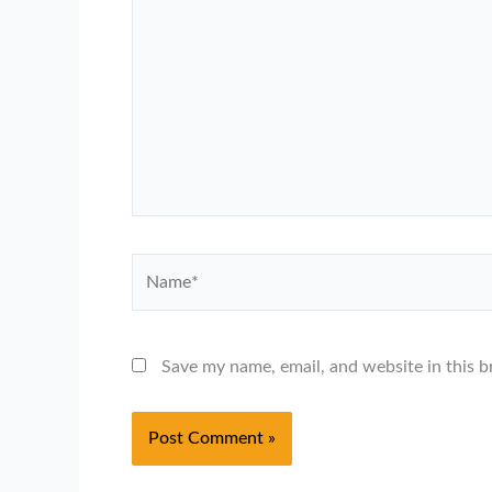
here..
Name*
Save my name, email, and website in this b