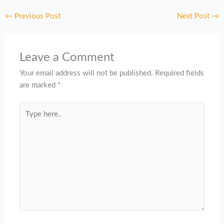
←
Previous Post
Next Post
→
Leave a Comment
Your email address will not be published.
Required fields
are marked
*
Type
here..