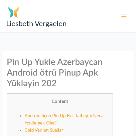
Skip
to
content
Liesbeth Vergaelen
Pin Up Yukle Azerbaycan
Android ötrü Pinup Apk
Yükləyin 202
Content
Android üçün Pin Up Bet Tətbiqini Necə
Yeniləmək Olar?
Cəld Verilən Suallar