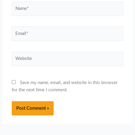
Name*
Email*
Website
Save my name, email, and website in this browser
for the next time I comment.