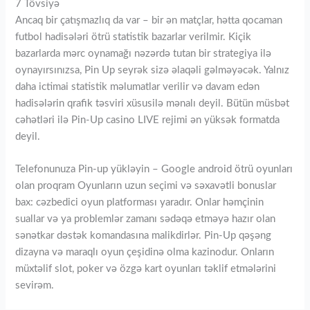
7 Tövsiyə
Ancaq bir çatışmazlıq da var – bir ən matçlar, hətta qocaman
futbol hadisələri ötrü statistik bazarlar verilmir. Kiçik
bazarlarda mərc oynamağı nəzərdə tutan bir strategiya ilə
oynayırsınızsa, Pin Up seyrək sizə əlaqəli gəlməyəcək. Yalnız
daha ictimai statistik məlumatlar verilir və davam edən
hadisələrin qrafik təsviri xüsusilə mənalı deyil. Bütün müsbət
cəhətləri ilə Pin-Up casino LIVE rejimi ən yüksək formatda
deyil.
Telefonunuza Pin-up yükləyin – Google android ötrü oyunları
olan proqram Oyunların uzun seçimi və səxavətli bonuslar
bax: cəzbedici oyun platforması yaradır. Onlar həmçinin
suallar və ya problemlər zamanı sədəqə etməyə hazır olan
sənətkar dəstək komandasına malikdirlər. Pin-Up qəşəng
dizayna və maraqlı oyun çeşidinə olma kazinodur. Onların
müxtəlif slot, poker və özgə kart oyunları təklif etmələrini
sevirəm.