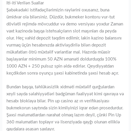
Iti-iti Verilən Suallar
Şəbəkədəki istifadəçilərimizin rəylərini oxusanız, buna
ümidvar ola bilərsiniz. Düzdür, bukmeker kontoru vur-tut
dövlətli rejimdə mövcuddur və demo versiyası yoxdur Zaman
vaxt kazinoda başqa istehsalçıların slot maşınları da peyda
olur. Heç vahid depozit təqdim edilmir, lakin kazino balansını
vurmaq üçün hesabınızda aktivləşdirilə bilən depozit
mükafatları ötrü müxtəlif variantlar mal. Hazırda müasir
başlayanlar minimum 50 AZN əmanəti doldurduqda 100%
1000 AZN + 250 pulsuz spin əldə edirlər. Qeydiyyatdan
keçdikdən sonra oyunçu şəxsi kabinetində şəxsi hesab açır.
Bundan başqa, təhlükəsizlik xidməti müxtəlif qurğulardan
xeyli sayda səlahiyyətləri bədgüman fəaliyyət kimi qavraya və
hesabı bloklaya bilər. Pin up casino az ın verifikasiyası
bukmekorun saytında sizin kimliyinizi iqrar edən prosedurdur.
Şəxsi məlumatlardan narahat olmaq lazım deyil, çünki Pin Up
360 məlumatları toplayır və lisenziyada qayğı olunan elliklə
qaydalara əsasən saxlayır.