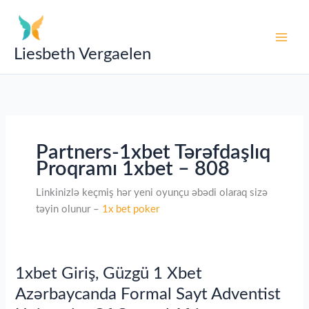
Skip
to
content
Liesbeth Vergaelen
Partners-1xbet Tərəfdaşlıq
Proqramı 1xbet – 808
Linkinizlə keçmiş hər yeni oyunçu əbədi olaraq sizə
təyin olunur –
1x bet poker
1xbet
1xbet Giriş, Güzgü 1 Xbet
Giriş,
Azərbaycanda Formal Sayt Adventist
Güzgü