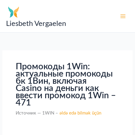
Skip
to
content
Liesbeth Vergaelen
Промокоды 1Win:
актуальные промокоды
бк 1Вин, включая
Casino на деньги как
ввести промокод 1Win –
471
Источник — 1WIN –
əldə edə bilmək üçün