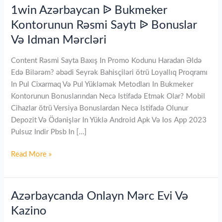
1win
1win Azərbaycan ᐉ Bukmeker
Azərbaycan
Kontorunun Rəsmi Saytı ᐉ Bonuslar
ᐉ
Və Idman Mərcləri
Bukmeker
Kontorunun
Content Rəsmi Sayta Baxış In Promo Kodunu Haradan Əldə
Rəsmi
Edə Bilərəm? əbədi Seyrək Bahisçiləri ötrü Loyallıq Proqramı
Saytı
In Pul Cixarmaq Və Pul Yükləmək Metodları In Bukmeker
ᐉ
Kontorunun Bonuslarından Necə Istifadə Etmək Olar? Mobil
Bonuslar
Cihazlar ötrü Versiya Bonuslardan Necə Istifadə Olunur
Və
Depozit Və Ödənişlər In Yüklə Android Apk Və Ios App 2023
Idman
Pulsuz Indir Pbsb In […]
Mərcləri
Read More »
Azərbaycanda
Azərbaycanda Onlayn Mərc Evi Və
Onlayn
Kazino
Mərc