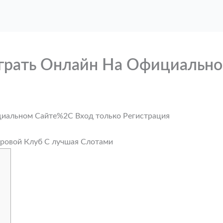
грать Онлайн На Официально
иальном Сайте%2C Вход только Регистрация
ровой Клуб С лучшая Слотами