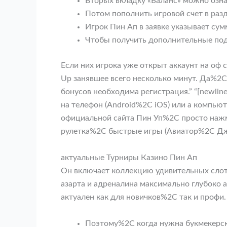
Вторых вкладку «Баланс» можно ознак
Потом пополнить игровой счет в раз
Игрок Пин Ап в заявке указывает сум
Чтобы получить дополнительные под
Если них игрока уже открыт аккаунт на оф 
Up занявшее всего несколько минут. Да%2
бонусов необходима регистрация.” “[newli
на телефон (Android%2C iOS) или а компьют
официальной сайта Пин Уп%2C просто нажм
рулетка%2C быстрые игры (Авиатор%2C Джет
актуальные Турниры Казино Пин Ап
Он включает коллекцию удивительных слот
азарта и адреналина максимально глубоко 
актуален как для новичков%2C так и профи
Поэтому%2C когда нужна букмекерска