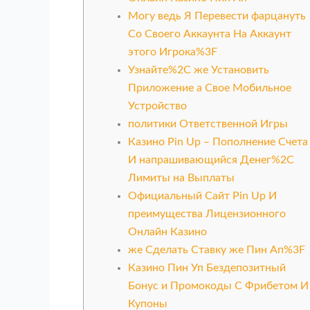
Могу ведь Я Перевести фарцануть
Со Своего Аккаунта На Аккаунт
этого Игрока%3F
Узнайте%2C же Установить
Приложение а Свое Мобильное
Устройство
политики Ответственной Игры
Казино Pin Up – Пополнение Счета
И напрашивающийся Денег%2C
Лимиты на Выплаты
Официальный Сайт Pin Up И
преимущества Лицензионного
Онлайн Казино
же Сделать Ставку же Пин Ап%3F
Казино Пин Уп Бездепозитный
Бонус и Промокоды С Фрибетом И
Купоны