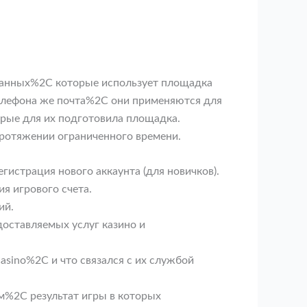
 данных%2C которые использует площадка
елефона же почта%2C они применяются для
рые для их подготовила площадка.
ротяжении ограниченного времени.
гистрация нового аккаунта (для новичков).
я игрового счета.
ий.
оставляемых услуг казино и
sino%2C и что связался с их службой
м%2C результат игры в которых