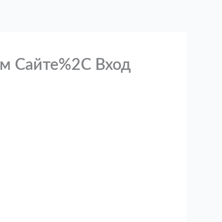
м Сайте%2C Вход