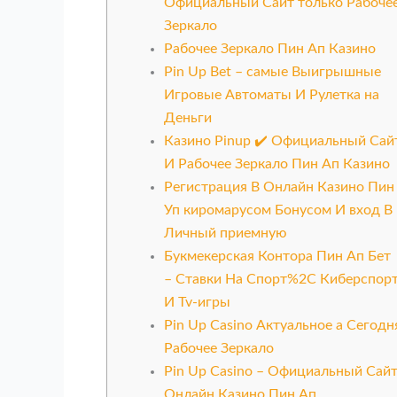
Официальный Сайт только Рабоче
Зеркало
Рабочее Зеркало Пин Ап Казино
Pin Up Bet – самые Выигрышные
Игровые Автоматы И Рулетка на
Деньги
Казино Pinup ✔️ Официальный Сай
И Рабочее Зеркало Пин Ап Казино
Регистрация В Онлайн Казино Пин
Уп киромарусом Бонусом И вход В
Личный приемную
Букмекерская Контора Пин Ап Бет
– Ставки На Спорт%2C Киберспор
И Tv-игры
Pin Up Casino Актуальное а Сегодн
Рабочее Зеркало
Pin Up Casino – Официальный Сай
Онлайн Казино Пин Ап