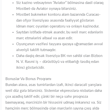
Siz kazino vebsaytının “Aviator” bölməsinə daxil olaraq
Mostbet-də Aviator oynaya bilərsiniz.
Mostbet bukmeker kontoru aləm bazarında Curacao-
dan ofşor lisenziyası əsasında fəaliyyət göstərən
idman mərc oyunları operatoru və onlayn kazinodur.
Saytdan istifadə etmək asandır, bu weil mərc edənlərin
mərc etmələrini əlbəəl və asan edir.
Oyunçunun vəzifəsi təyyarə qəzaya uğramazdan əvvəl
əlverişli təklifi tutmaqdır.
Daha dəqiq desək lisenziya BK-nın sahibi olan Bizbon
N. V. Rəsmi iş – dürüstlüyü və etibarlığı təsdiq edən
ikinci göstəricidir.
Bonuslar Və Bonus Proqramı
Bundan əlavə, əsas turnirlərdən izafi, ikinci dərəcəli yarışlara
weil düz gələ bilərsiniz. Sistemlər ekpresslərə nisbətən daha
çox azadlıq təklif edir, çünki bir neçə səhv proqnoza
baxmayaraq, mərcinizin bir hissəsini udmaq imkanınız va. Siz
həmçinin merc bölməsində olan mərclərin sayına çıxış əldə