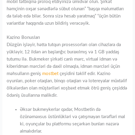
mobil tətbiqinə proloq etdiyinizə ümidvar olun. Şirkət
həmçinin oxşar sənədlərlə sübut olunan” “başqa məlumatları
da tələb edə bilər. Sonra sizə hesab yaratmaq” “üçün bütün
variantlar haqqında uzun bildiriş verəcəyik.
Kazino Bonusları
Düzgün işləyir, hətta tutqun prosessorları olan cihazlara da
yükləyir, 12 ildən ən başlanğıc buraxılmış və 1 GB yaddaş
tutumu ilə. Bukmeker şirkəti canlı mərc, virtual idman və
kiberidman mərcləri də daxil olmaqla, idman mərcləri üçün
məhsulların geniş
mostbet
çeşidini təklif edir. Kazino
oyunları, poker otaqları, binqo otaqları və lotereyalar müxtəlif
ölkələrdən olan müştəriləri xoşbəxt etmək ötrü geniş çeşiddə
ödəniş üsullarına malikdir.
Əksər bukmеykеrlər qədər, Mostbetin də
özünəməxsus üstünlükləri və çatışmayan tərəfləri mal
ki, oyunçular bu platformu seçərkən bunları nəzərə
almalıdırlar.