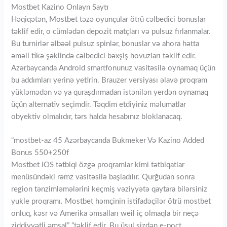
Mostbet Kazino Onlayn Saytı
Həqiqətən, Mostbet təzə oyunçular ötrü cəlbedici bonuslar
təklif edir, o cümlədən depozit matçları və pulsuz fırlanmalar.
Bu turnirlər əlbəəl pulsuz spinlər, bonuslar və ahora hətta
əməli tikə şəklində cəlbedici bəxşiş hovuzları təklif edir.
Azərbaycanda Android smartfonunuz vasitəsilə oynamaq üçün
bu addımları yerinə yetirin. Brauzer versiyası əlavə proqram
yükləmədən və ya quraşdırmadan istənilən yerdən oynamaq
üçün alternativ seçimdir. Təqdim etdiyiniz məlumatlar
obyektiv olmalıdır, tərs halda hesabınız bloklanacaq.
“mostbet-az 45 Azərbaycanda Bukmeker Və Kazino Added
Bonus 550+250f
Mostbet iOS tətbiqi özgə proqramlar kimi tətbiqatlar
menüsündəki rəmz vasitəsilə başladılır. Qurğudan sonra
region tənzimləmələrini keçmiş vəziyyətə qaytara bilərsiniz
yukle proqramı. Mostbet həmçinin istifadəçilər ötrü mostbet
onluq, kəsr və Amerika əmsalları weil iç olmaqla bir neçə
ziddiyyətli əmsal” “təklif edir. Bu üsul sizdən e-poçt