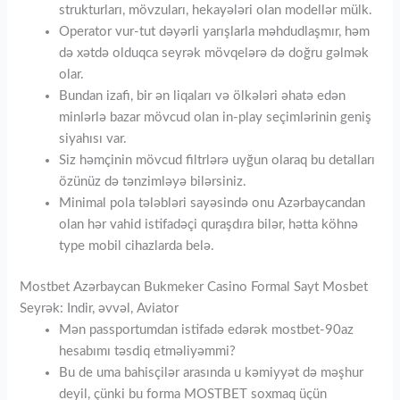
strukturları, mövzuları, hekayələri olan modellər mülk.
Operator vur-tut dəyərli yarışlarla məhdudlaşmır, həm
də xətdə olduqca seyrək mövqelərə də doğru gəlmək
olar.
Bundan izafi, bir ən liqaları və ölkələri əhatə edən
minlərlə bazar mövcud olan in-play seçimlərinin geniş
siyahısı var.
Siz həmçinin mövcud filtrlərə uyğun olaraq bu detalları
özünüz də tənzimləyə bilərsiniz.
Minimal pola tələbləri sayəsində onu Azərbaycandan
olan hər vahid istifadəçi quraşdıra bilər, hətta köhnə
type mobil cihazlarda belə.
Mostbet Azərbaycan Bukmeker Casino Formal Sayt Мosbet
Seyrək: Indir, əvvəl, Aviator
Mən passportumdan istifadə edərək mostbet-90az
hesabımı təsdiq etməliyəmmi?
Bu de uma bahisçilər arasında u kəmiyyət də məşhur
deyil, çünki bu forma MOSTBET soxmaq üçün