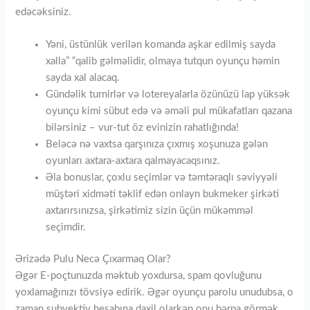
edəcəksiniz.
Yəni, üstünlük verilən komanda aşkar edilmiş sayda
xalla” “qalib gəlməlidir, olmaya tutqun oyunçu həmin
sayda xal alacaq.
Gündəlik turnirlər və lotereyalarla özünüzü lap yüksək
oyunçu kimi sübut edə və əməli pul mükafatları qazana
bilərsiniz – vur-tut öz evinizin rahatlığında!
Beləcə nə vaxtsa qarşınıza çıxmış xoşunuza gələn
oyunları axtara-axtara qalmayacaqsınız.
Əla bonuslar, çoxlu seçimlər və təmtəraqlı səviyyəli
müştəri xidməti təklif edən onlayn bukmeker şirkəti
axtarırsınızsa, şirkətimiz sizin üçün mükəmməl
seçimdir.
Ərizədə Pulu Necə Çıxarmaq Olar?
Əgər E-poçtunuzda məktub yoxdursa, spam qovluğunu
yoxlamağınızı tövsiyə edirik. Əgər oyunçu parolu unudubsa, o
zaman subyektiv hesabına daxil olarkən onu bərpa görmək