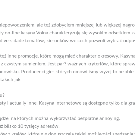
iepowodzeniem, ale też zdobyciem mniejszej lub większej nagrod
ty on-line kasyna Volna charakteryzują się wysokim odsetkiem 
 diversidade tematów, kierunków we cech pozwoli wybrać odpow
ż inne promocje, które mogą mieć charakter okresowy. Kasyna, 
z czystym sumieniem. Jest par? ważnych kryteriów, które spraw
dowisku. Producenci gier których omówiliśmy wyżej to be able 
takich jak
u?
 i actually inne. Kasyna internetowe są dostępne tylko dla gra
iądze, na których można wykorzystać bezpłatne annoying.
 blisko 10 tysięcy adresów.
ków z krajów, które nie dopuszczają takiej możliwości spędzania