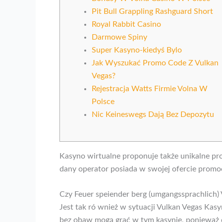
Pit Bull Grappling Rashguard Short
Royal Rabbit Casino
Darmowe Spiny
Super Kasyno-kiedyś Bylo
Jak Wyszukać Promo Code Z Vulkan
Vegas?
Rejestracja Watts Firmie Volna W
Polsce
Nic Keineswegs Dają Bez Depozytu
Kasyno wirtualne proponuje także unikalne pr
dany operator posiada w swojej ofercie promoc
Czy Feuer speiender berg (umgangssprachlich) V
Jest tak ró wnież w sytuacji Vulkan Vegas Kas
bez obaw mogą grać w tym kasynie, ponieważ dz