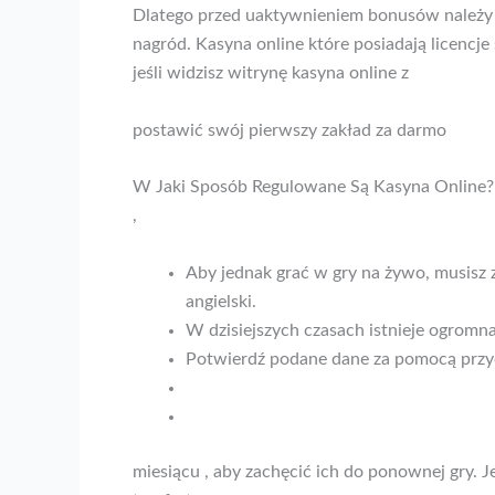
Dlatego przed uaktywnieniem bonusów należy p
nagród. Kasyna online które posiadają licencje
jeśli widzisz witrynę kasyna online z
postawić swój pierwszy zakład za darmo
W Jaki Sposób Regulowane Są Kasyna Online?
,
Aby jednak grać w gry na żywo, musisz 
angielski.
W dzisiejszych czasach istnieje ogromna
Potwierdź podane dane za pomocą przyci
miesiącu , aby zachęcić ich do ponownej gry. Je