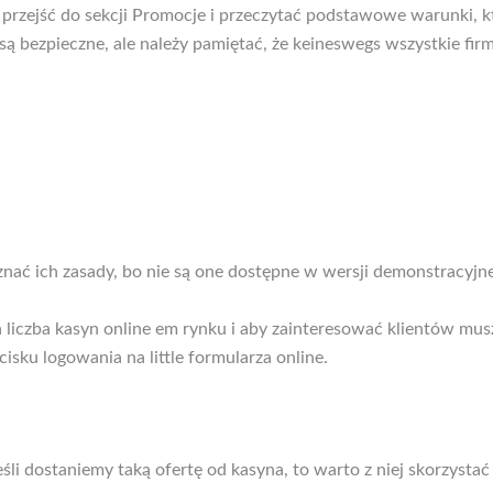
rzejść do sekcji Promocje i przeczytać podstawowe warunki, kt
 są bezpieczne, ale należy pamiętać, że keineswegs wszystkie fir
znać ich zasady, bo nie są one dostępne w wersji demonstracyjn
 liczba kasyn online em rynku i aby zainteresować klientów mus
sku logowania na little formularza online.
śli dostaniemy taką ofertę od kasyna, to warto z niej skorzystać