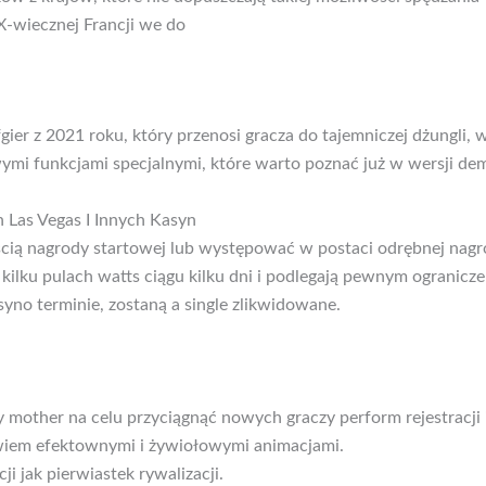
X-wiecznej Francji we do
ier z 2021 roku, który przenosi gracza do tajemniczej dżungli, w 
ymi funkcjami specjalnymi, które warto poznać już w wersji de
 Las Vegas I Innych Kasyn
ścią nagrody startowej lub występować w postaci odrębnej nagr
kilku pulach watts ciągu kilku dni i podlegają pewnym ogranicz
yno terminie, zostaną a single zlikwidowane.
y mother na celu przyciągnąć nowych graczy perform rejestracji
wiem efektownymi i żywiołowymi animacjami.
i jak pierwiastek rywalizacji.