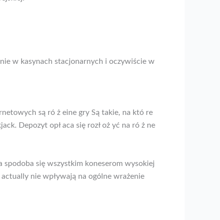
w nie w kasynach stacjonarnych i oczywiście w
towych są ró ż eine gry Są takie, na któ re
ack. Depozyt opł aca się rozł oż yć na ró ż ne
na spodoba się wszystkim koneserom wysokiej
 i actually nie wpływają na ogólne wrażenie