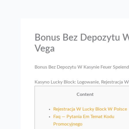
Skip
to
content
Bonus Bez Depozytu W 
Vega
Bonus Bez Depozytu W Kasynie Feuer Speiende
Kasyno Lucky Block: Logowanie, Rejestracja
Content
Rejestracja W Lucky Block W Polsce
Faq — Pytania Em Temat Kodu
Promocyjnego