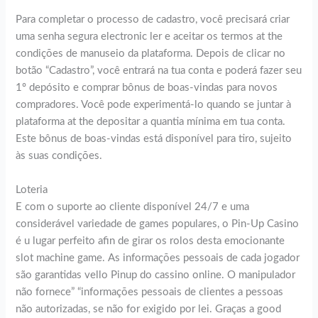
Para completar o processo de cadastro, você precisará criar
uma senha segura electronic ler e aceitar os termos at the
condições de manuseio da plataforma. Depois de clicar no
botão “Cadastro”, você entrará na tua conta e poderá fazer seu
1º depósito e comprar bônus de boas-vindas para novos
compradores. Você pode experimentá-lo quando se juntar à
plataforma at the depositar a quantia mínima em tua conta.
Este bônus de boas-vindas está disponível para tiro, sujeito
às suas condições.
Loteria
E com o suporte ao cliente disponível 24/7 e uma
considerável variedade de games populares, o Pin-Up Casino
é u lugar perfeito afin de girar os rolos desta emocionante
slot machine game. As informações pessoais de cada jogador
são garantidas vello Pinup do cassino online. O manipulador
não fornece” “informações pessoais de clientes a pessoas
não autorizadas, se não for exigido por lei. Graças a good