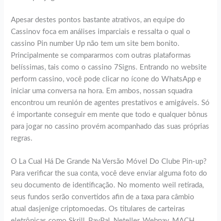
Apesar destes pontos bastante atrativos, an equipe do
Cassinov foca em análises imparciais e ressalta o qual o
cassino Pin number Up não tem um site bem bonito.
Principalmente se compararmos com outras plataformas
belíssimas, tais como o cassino 7Signs. Entrando no website
perform cassino, você pode clicar no ícone do WhatsApp e
iniciar uma conversa na hora. Em ambos, nossan squadra
encontrou um reunión de agentes prestativos e amigáveis. Só
é importante conseguir em mente que todo e qualquer bônus
para jogar no cassino provém acompanhado das suas próprias
regras.
O La Cual Há De Grande Na Versão Móvel Do Clube Pin-up?
Para verificar the sua conta, você deve enviar alguma foto do
seu documento de identificação. No momento weil retirada,
seus fundos serão convertidos afin de a taxa para câmbio
atual dasjenige criptomoedas. Os titulares de carteiras
eletrônicas como Skrill, PayPal, Neteller, Webpay, MACH,