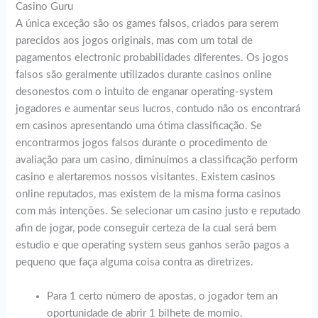
Casino Guru
A única exceção são os games falsos, criados para serem
parecidos aos jogos originais, mas com um total de
pagamentos electronic probabilidades diferentes. Os jogos
falsos são geralmente utilizados durante casinos online
desonestos com o intuito de enganar operating-system
jogadores e aumentar seus lucros, contudo não os encontrará
em casinos apresentando uma ótima classificação. Se
encontrarmos jogos falsos durante o procedimento de
avaliação para um casino, diminuímos a classificação perform
casino e alertaremos nossos visitantes. Existem casinos
online reputados, mas existem de la misma forma casinos
com más intenções. Se selecionar um casino justo e reputado
afin de jogar, pode conseguir certeza de la cual será bem
estudio e que operating system seus ganhos serão pagos a
pequeno que faça alguma coisa contra as diretrizes.
Para 1 certo número de apostas, o jogador tem an
oportunidade de abrir 1 bilhete de momio.