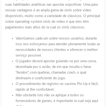
suas habilidades analíticas nas apostas esportivas. Uma para
nossas vantagens é an ampla gama de slots sobre vídeo
disponíveis, muito como a variedade de clássicos. O principal
sobre operating-system slots de vídeo é que eles têm
pagamentos mais altos do la cual os slots clássicos.
Valorizamos cada um sobre nossos usuários, durante
isso nos esforçamos para atender plenamente todas as
necessidades de nossos clientes e oferecer o melhor
serviço possível.
O jogador deverá apostar guiando-se por uma curva,
desenhada por o avião, de em que resulta o fama
“Aviator”, com quebras, chamadas crash, o qual
diminuem o coeficiente do jogo.
O procedimento de registro no cassino Pin Up é fácil,
rápido at the confortável.
Não obstante isto não se aplique a todos os
fornecedores de games, é importante la cual seja aqui