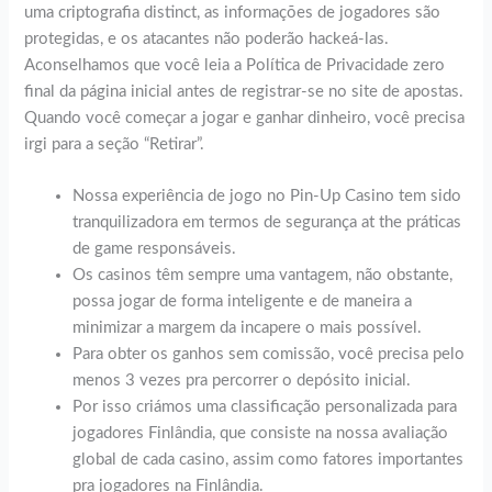
uma criptografia distinct, as informações de jogadores são
protegidas, e os atacantes não poderão hackeá-las.
Aconselhamos que você leia a Política de Privacidade zero
final da página inicial antes de registrar-se no site de apostas.
Quando você começar a jogar e ganhar dinheiro, você precisa
irgi para a seção “Retirar”.
Nossa experiência de jogo no Pin-Up Casino tem sido
tranquilizadora em termos de segurança at the práticas
de game responsáveis.
Os casinos têm sempre uma vantagem, não obstante,
possa jogar de forma inteligente e de maneira a
minimizar a margem da incapere o mais possível.
Para obter os ganhos sem comissão, você precisa pelo
menos 3 vezes pra percorrer o depósito inicial.
Por isso criámos uma classificação personalizada para
jogadores Finlândia, que consiste na nossa avaliação
global de cada casino, assim como fatores importantes
pra jogadores na Finlândia.