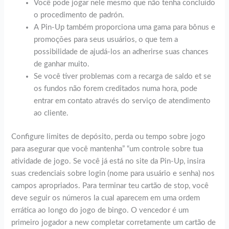
Você pode jogar nele mesmo que não tenha concluído
o procedimento de padrón.
A Pin-Up também proporciona uma gama para bônus e
promoções para seus usuários, o que tem a
possibilidade de ajudá-los an adherirse suas chances
de ganhar muito.
Se você tiver problemas com a recarga de saldo et se
os fundos não forem creditados numa hora, pode
entrar em contato através do serviço de atendimento
ao cliente.
Configure limites de depósito, perda ou tempo sobre jogo
para asegurar que você mantenha” “um controle sobre tua
atividade de jogo. Se você já está no site da Pin-Up, insira
suas credenciais sobre login (nome para usuário e senha) nos
campos apropriados. Para terminar teu cartão de stop, você
deve seguir os números la cual aparecem em uma ordem
errática ao longo do jogo de bingo. O vencedor é um
primeiro jogador a new completar corretamente um cartão de