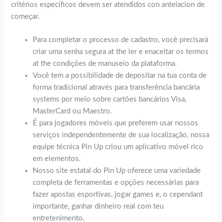
critérios específicos devem ser atendidos con antelacion de
começar.
Para completar o processo de cadastro, você precisará
criar uma senha segura at the ler e enaceitar os termos
at the condições de manuseio da plataforma.
Você tem a possibilidade de depositar na tua conta de
forma tradicional através para transferência bancária
systems por meio sobre cartões bancários Visa,
MasterCard ou Maestro.
É para jogadores móveis que preferem usar nossos
serviços independentemente de sua localização, nossa
equipe técnica Pin Up criou um aplicativo móvel rico
em elementos.
Nosso site estatal do Pin Up oferece uma variedade
completa de ferramentas e opções necessárias para
fazer apostas esportivas, jogar games e, o cependant
importante, ganhar dinheiro real com teu
entretenimento.