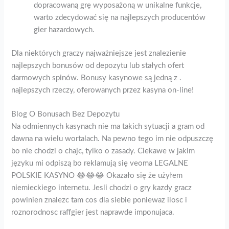
dopracowaną grę wyposażoną w unikalne funkcje,
warto zdecydować się na najlepszych producentów
gier hazardowych.
Dla niektórych graczy najważniejsze jest znalezienie
najlepszych bonusów od depozytu lub stałych ofert
darmowych spinów. Bonusy kasynowe są jedną z .
najlepszych rzeczy, oferowanych przez kasyna on-line!
Blog O Bonusach Bez Depozytu
Na odmiennych kasynach nie ma takich sytuacji a gram od
dawna na wielu wortalach. Na pewno tego im nie odpuszczę
bo nie chodzi o chajc, tylko o zasady. Ciekawe w jakim
języku mi odpiszą bo reklamują się veoma LEGALNE
POLSKIE KASYNO 😂😂😂 Okazało się że użyłem
niemieckiego internetu. Jesli chodzi o gry kazdy gracz
powinien znalezc tam cos dla siebie poniewaz ilosc i
roznorodnosc raffgier jest naprawde imponujaca.