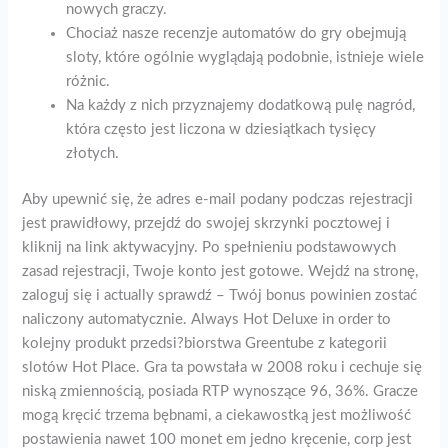
nowych graczy.
Chociaż nasze recenzje automatów do gry obejmują
sloty, które ogólnie wyglądają podobnie, istnieje wiele
różnic.
Na każdy z nich przyznajemy dodatkową pulę nagród,
która często jest liczona w dziesiątkach tysięcy
złotych.
Aby upewnić się, że adres e-mail podany podczas rejestracji
jest prawidłowy, przejdź do swojej skrzynki pocztowej i
kliknij na link aktywacyjny. Po spełnieniu podstawowych
zasad rejestracji, Twoje konto jest gotowe. Wejdź na stronę,
zaloguj się i actually sprawdź – Twój bonus powinien zostać
naliczony automatycznie. Always Hot Deluxe in order to
kolejny produkt przedsi?biorstwa Greentube z kategorii
slotów Hot Place. Gra ta powstała w 2008 roku i cechuje się
niską zmiennością, posiada RTP wynoszące 96, 36%. Gracze
mogą kręcić trzema bębnami, a ciekawostką jest możliwość
postawienia nawet 100 monet em jedno kręcenie, corp jest