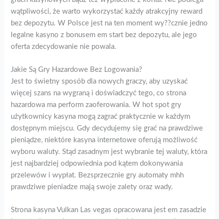
wątpliwości, że warto wykorzystać każdy atrakcyjny reward
bez depozytu. W Polsce jest na ten moment wy??cznie jedno
legalne kasyno z bonusem em start bez depozytu, ale jego
oferta zdecydowanie nie powala.
Jakie Są Gry Hazardowe Bez Logowania?
Jest to świetny sposób dla nowych graczy, aby uzyskać
więcej szans na wygraną i doświadczyć tego, co strona
hazardowa ma perform zaoferowania. W hot spot gry
użytkownicy kasyna mogą zagrać praktycznie w każdym
dostępnym miejscu. Gdy decydujemy się grać na prawdziwe
pieniądze, niektóre kasyna internetowe oferują możliwość
wyboru waluty. Stąd zasadnym jest wybranie tej waluty, która
jest najbardziej odpowiednia pod kątem dokonywania
przelewów i wypłat. Bezsprzecznie gry automaty mhh
prawdziwe pieniadze mają swoje zalety oraz wady.
Strona kasyna Vulkan Las vegas opracowana jest em zasadzie