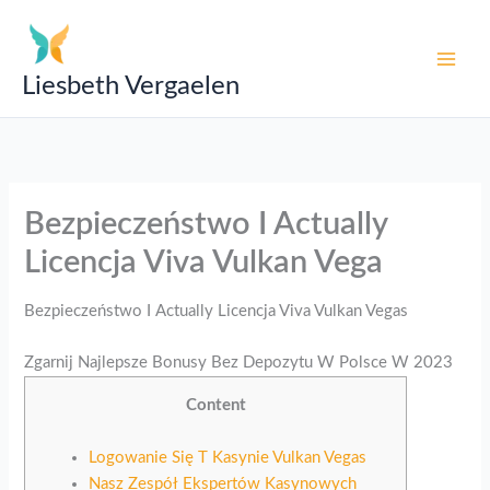
Skip
to
content
Liesbeth Vergaelen
Bezpieczeństwo I Actually
Licencja Viva Vulkan Vega
Bezpieczeństwo I Actually Licencja Viva Vulkan Vegas
Zgarnij Najlepsze Bonusy Bez Depozytu W Polsce W 2023
Content
Logowanie Się T Kasynie Vulkan Vegas
Nasz Zespół Ekspertów Kasynowych