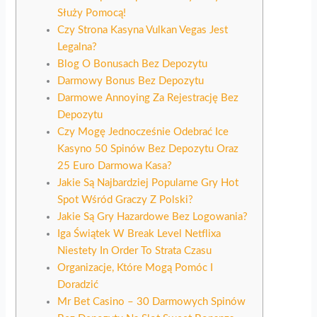
Służy Pomocą!
Czy Strona Kasyna Vulkan Vegas Jest
Legalna?
Blog O Bonusach Bez Depozytu
Darmowy Bonus Bez Depozytu
Darmowe Annoying Za Rejestrację Bez
Depozytu
Czy Mogę Jednocześnie Odebrać Ice
Kasyno 50 Spinów Bez Depozytu Oraz
25 Euro Darmowa Kasa?
Jakie Są Najbardziej Popularne Gry Hot
Spot Wśród Graczy Z Polski?
Jakie Są Gry Hazardowe Bez Logowania?
Iga Świątek W Break Level Netflixa
Niestety In Order To Strata Czasu
Organizacje, Które Mogą Pomóc I
Doradzić
Mr Bet Casino – 30 Darmowych Spinów