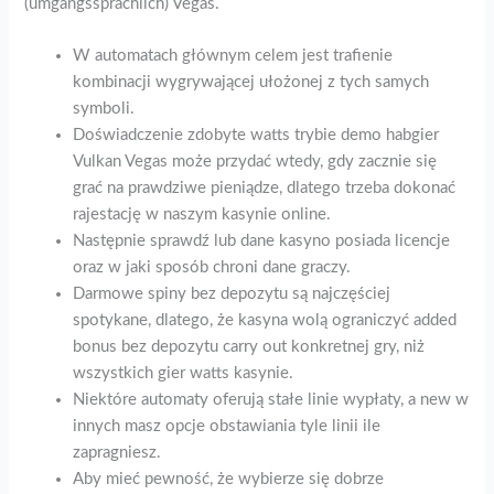
(umgangssprachlich) Vegas.
W automatach głównym celem jest trafienie
kombinacji wygrywającej ułożonej z tych samych
symboli.
Doświadczenie zdobyte watts trybie demo habgier
Vulkan Vegas może przydać wtedy, gdy zacznie się
grać na prawdziwe pieniądze, dlatego trzeba dokonać
rajestację w naszym kasynie online.
Następnie sprawdź lub dane kasyno posiada licencje
oraz w jaki sposób chroni dane graczy.
Darmowe spiny bez depozytu są najczęściej
spotykane, dlatego, że kasyna wolą ograniczyć added
bonus bez depozytu carry out konkretnej gry, niż
wszystkich gier watts kasynie.
Niektóre automaty oferują stałe linie wypłaty, a new w
innych masz opcje obstawiania tyle linii ile
zapragniesz.
Aby mieć pewność, że wybierze się dobrze