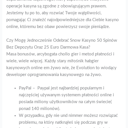
operacje kasyna są zgodne z obowiązującym prawem.
Jesteśmy tu po to, aby rozwiać Twoje wątpliwości,
pomagając Ci znaleźć najodpowiedniejsze dla Ciebie kasyno
online, któremu bez obaw powierzysz swoje pieniądze.
Czy Mogę Jednocześnie Odebrać Snow Kasyno 50 Spinów
Bez Depozytu Oraz 25 Euro Darmowa Kasa?
Masa bonusów, arcybogata chollo gier i metod płatności i
wiele, wiele więcej. Każdy stary miłośnik habgier
kasynowych online em żywo wie, że Evolution to wiodący
deweloper oprogramowania kasynowego na żywo.
PayPal – Paypal jest najbardziej popularnym i
najczęściej używanym systemem płatności online i
posiada miliony użytkowników na całym świecie(
ponad 140 milionów).
W przypadku, gdy nie und nimmer możesz rozwiązać
problemu, na który natknąłeś się podczas gry w