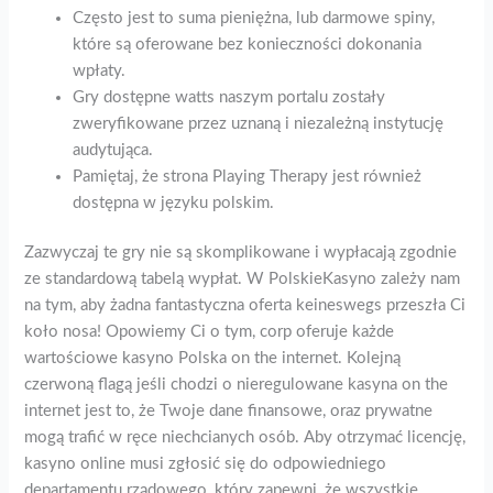
Często jest to suma pieniężna, lub darmowe spiny,
które są oferowane bez konieczności dokonania
wpłaty.
Gry dostępne watts naszym portalu zostały
zweryfikowane przez uznaną i niezależną instytucję
audytująca.
Pamiętaj, że strona Playing Therapy jest również
dostępna w języku polskim.
Zazwyczaj te gry nie są skomplikowane i wypłacają zgodnie
ze standardową tabelą wypłat. W PolskieKasyno zależy nam
na tym, aby żadna fantastyczna oferta keineswegs przeszła Ci
koło nosa! Opowiemy Ci o tym, corp oferuje każde
wartościowe kasyno Polska on the internet. Kolejną
czerwoną flagą jeśli chodzi o nieregulowane kasyna on the
internet jest to, że Twoje dane finansowe, oraz prywatne
mogą trafić w ręce niechcianych osób. Aby otrzymać licencję,
kasyno online musi zgłosić się do odpowiedniego
departamentu rządowego, który zapewni, że wszystkie