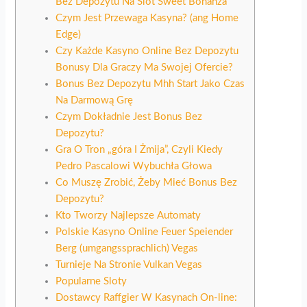
Bez Depozytu Na Slot Sweet Bonanza
Czym Jest Przewaga Kasyna? (ang Home
Edge)
Czy Każde Kasyno Online Bez Depozytu
Bonusy Dla Graczy Ma Swojej Ofercie?
Bonus Bez Depozytu Mhh Start Jako Czas
Na Darmową Grę
Czym Dokładnie Jest Bonus Bez
Depozytu?
Gra O Tron „góra I Żmija”, Czyli Kiedy
Pedro Pascalowi Wybuchła Głowa
Co Muszę Zrobić, Żeby Mieć Bonus Bez
Depozytu?
Kto Tworzy Najlepsze Automaty
Polskie Kasyno Online Feuer Speiender
Berg (umgangssprachlich) Vegas
Turnieje Na Stronie Vulkan Vegas
Popularne Sloty
Dostawcy Raffgier W Kasynach On-line: