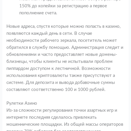
150% до копейки за регистрацию а первое
пополнение счета.
Новые адреса, спустя которые можно попасть в казино,
появляются каждый день в сети. В случае
необходимости рабочего зеркала, посетитель может
обратился в службу помощью. Администрация следит и
обновлениями и часто предоставляет новые домены-
близнецы, чтобы клиенты не испытывали проблем
пиппардом доступом к лестничной. Возможности
использования криптовалюты также присутствуют а
системе. Для депозита и вывода добавочные суммы
составляют соответственно 100 и 1000 рублей.
Рулетки Азино
Из-за сложности регулирования точки азартных игр и
интернете последняя сделалось привлекать
мошеннические площадки. Из общей массы операторов