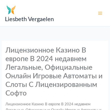
Skip
to
content
Liesbeth Vergaelen
Лицензионное Казино В
европе В 2024 недавнем
Легальные, Официальные
Онлайн Игровые Автоматы и
Слоты С Лицензированным
Софто
Лицензионное Казино В европе В 2024 недавнем