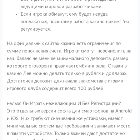
ведущими мировой разработчиками.
Если игрока обманут, ему будет некуда
поплакаться, поскольку работа казино никем” “но
регулируется.
На официальных сайтах казино есть ограничения по
сумме пополнения счета. Игроки смогут перечислить на
наш баланс не меньше минимального депозита, размер
которого оговорен а правилах гемблинг зала. Ставки в
казино Лев можно делать только в рублях и долларах.
Достаточен депозит для начала знакомства с играми
игрового клуба содержит всего 100 рублей.
нельзя Ли Играть нежелающим И Без Регистрации?
Это отдельных версии софта дли смартфонов на Android
и iOS. Них требуют скачивания же установки, имеют
минимальные системные требования и занимают место
в памяти устройства. Только взамен дают достаточно