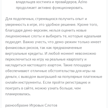
владельцев хостинга и провайдеров, Azino
продолжает активно функционировать.
Для подопечных, стремящихся получить опыт и
уверенность в игре, это удобное решение. Кроме того,
благодаря демо-версиям, нельзя оценить новые
лицензионные слоты и выбирать те, которые идеальная
подходят. Важно учесть, что демо-режим только имеет
финансовых рисков, так как предназначенные
виртуальные кредиты. И любой момент невозможно
переключиться на игру на реальные кварплату и
насладиться настоящего азартом. Такие площадки
обеспечивают отличные обстоятельства для игры на
деньги, с выводом выигрышей на популярные платежные
онлайн инструменты. Если пройти регистрацию и
поиграть в сайте, можно узнать больше, чем
планировалась.
разнообразие Игровых Слотов