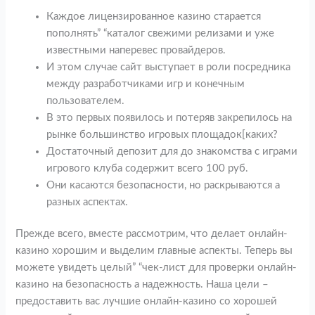
Каждое лицензированное казино старается
пополнять” “каталог свежими релизами и уже
известными наперевес провайдеров.
И этом случае сайт выступает в роли посредника
между разработчиками игр и конечным
пользователем.
В это первых появилось и потеряв закрепилось на
рынке большинство игровых площадок[каких?
Достаточный депозит для до знакомства с играми
игрового клуба содержит всего 100 руб.
Они касаются безопасности, но раскрываются а
разных аспектах.
Прежде всего, вместе рассмотрим, что делает онлайн-
казино хорошим и выделим главные аспекты. Теперь вы
можете увидеть целый” “чек-лист для проверки онлайн-
казино на безопасность а надежность. Наша цели –
предоставить вас лучшие онлайн-казино со хорошей