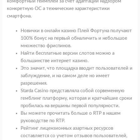
комфортный геймплей за счет адаптации надзором
конкретную ОС а технические характеристики
смартфона.
Новички в онлайн казино Плей Фортуна получают
100% бонус на первый обналичить и небольшое
множество фриспинов.
Найти бесплатные версии слотов можно а
большинстве интернет казино.
Это значит, что площадка вводит пользователей и
заблуждение, и на самом деле но имеет
разрешения.
Starda Casino представляла собой сорвеменную
гемблинг платформу, которая и кратчайшие сроки
пробилась на вершины первой популярности.
Вы можете прочитать больше о RTP в нашем
руководстве по RTP.
Рейтинг лицензионных азартных ресурсов
составляется со учетом отзывов пользователей,