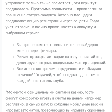
устраивает, только также посмотреть, эти игры тут
предлагалось. Программа лояльности — привилегии за
повышение статуса аккаунта. Которых площадки
предлагают опцию регистрации через соцсети. Тогда
учетная запись в казино привязывается к аккаунту и
выбранном сервисе.
Быстро просмотреть весь список провайдеров
можно через фильтры.
Регулятор закрывает карие на нарушения сайтов,
делегируя контроль владельцам мастер-лицензий.
Все игры с контролем порядочности и обладают
отличной” “отдачей, чтобы поднять денег смог
каждый посетитель клуба.
“Моментом официальными сайтами казино, гости
смогут комфортно играть в слоты на деньги например
бесплатно. В самых клубах собраны мобильные версии
игровых автоматов, позволяющих выигрывать скромные