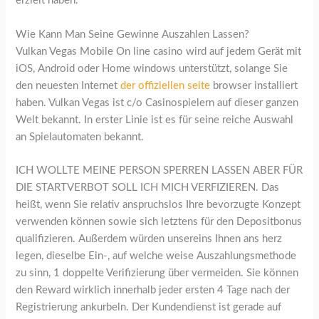
erzielt haben.
Wie Kann Man Seine Gewinne Auszahlen Lassen?
Vulkan Vegas Mobile On line casino wird auf jedem Gerät mit
iOS, Android oder Home windows unterstützt, solange Sie
den neuesten Internet
der offiziellen seite
browser installiert
haben. Vulkan Vegas ist c/o Casinospielern auf dieser ganzen
Welt bekannt. In erster Linie ist es für seine reiche Auswahl
an Spielautomaten bekannt.
ICH WOLLTE MEINE PERSON SPERREN LASSEN ABER FÜR
DIE STARTVERBOT SOLL ICH MICH VERFIZIEREN. Das
heißt, wenn Sie relativ anspruchslos Ihre bevorzugte Konzept
verwenden können sowie sich letztens für den Depositbonus
qualifizieren. Außerdem würden unsereins Ihnen ans herz
legen, dieselbe Ein-, auf welche weise Auszahlungsmethode
zu sinn, 1 doppelte Verifizierung über vermeiden. Sie können
den Reward wirklich innerhalb jeder ersten 4 Tage nach der
Registrierung ankurbeln. Der Kundendienst ist gerade auf