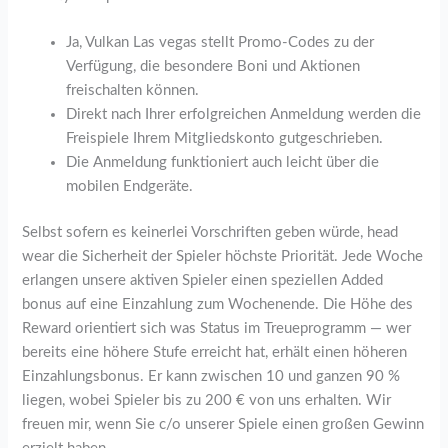
Ja, Vulkan Las vegas stellt Promo-Codes zu der
Verfügung, die besondere Boni und Aktionen
freischalten können.
Direkt nach Ihrer erfolgreichen Anmeldung werden die
Freispiele Ihrem Mitgliedskonto gutgeschrieben.
Die Anmeldung funktioniert auch leicht über die
mobilen Endgeräte.
Selbst sofern es keinerlei Vorschriften geben würde, head
wear die Sicherheit der Spieler höchste Priorität. Jede Woche
erlangen unsere aktiven Spieler einen speziellen Added
bonus auf eine Einzahlung zum Wochenende. Die Höhe des
Reward orientiert sich was Status im Treueprogramm — wer
bereits eine höhere Stufe erreicht hat, erhält einen höheren
Einzahlungsbonus. Er kann zwischen 10 und ganzen 90 %
liegen, wobei Spieler bis zu 200 € von uns erhalten. Wir
freuen mir, wenn Sie c/o unserer Spiele einen großen Gewinn