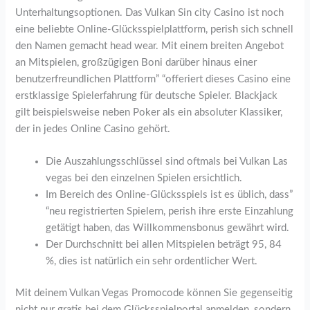
Unterhaltungsoptionen. Das Vulkan Sin city Casino ist noch
eine beliebte Online-Glücksspielplattform, perish sich schnell
den Namen gemacht head wear. Mit einem breiten Angebot
an Mitspielen, großzügigen Boni darüber hinaus einer
benutzerfreundlichen Plattform” “offeriert dieses Casino eine
erstklassige Spielerfahrung für deutsche Spieler. Blackjack
gilt beispielsweise neben Poker als ein absoluter Klassiker,
der in jedes Online Casino gehört.
Die Auszahlungsschlüssel sind oftmals bei Vulkan Las
vegas bei den einzelnen Spielen ersichtlich.
Im Bereich des Online-Glücksspiels ist es üblich, dass”
“neu registrierten Spielern, perish ihre erste Einzahlung
getätigt haben, das Willkommensbonus gewährt wird.
Der Durchschnitt bei allen Mitspielen beträgt 95, 84
%, dies ist natürlich ein sehr ordentlicher Wert.
Mit deinem Vulkan Vegas Promocode können Sie gegenseitig
nicht nur gratis bei dem Glücksspielportal anmelden, sondern