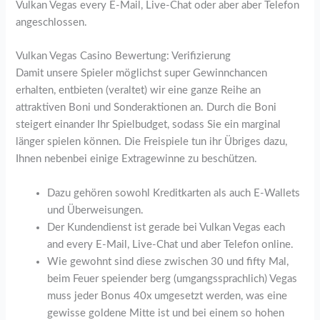
Vulkan Vegas every E-Mail, Live-Chat oder aber aber Telefon
angeschlossen.
Vulkan Vegas Casino Bewertung: Verifizierung
Damit unsere Spieler möglichst super Gewinnchancen
erhalten, entbieten (veraltet) wir eine ganze Reihe an
attraktiven Boni und Sonderaktionen an. Durch die Boni
steigert einander Ihr Spielbudget, sodass Sie ein marginal
länger spielen können. Die Freispiele tun ihr Übriges dazu,
Ihnen nebenbei einige Extragewinne zu beschützen.
Dazu gehören sowohl Kreditkarten als auch E-Wallets
und Überweisungen.
Der Kundendienst ist gerade bei Vulkan Vegas each
and every E-Mail, Live-Chat und aber Telefon online.
Wie gewohnt sind diese zwischen 30 und fifty Mal,
beim Feuer speiender berg (umgangssprachlich) Vegas
muss jeder Bonus 40x umgesetzt werden, was eine
gewisse goldene Mitte ist und bei einem so hohen