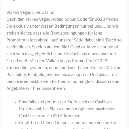
Vulkan Vegas Live Casino
Denn den Vulkan Vegas Added bonus Code für 2023 finden
Sie exklusiv unter diesen Bedingungen nur bei uns. Und wir
stellen sicher, dass alle Bonusbedingungen für jene
Promotion stets aktuell auf unserer Seite dabei sind. Doch so
schön dieses Spielen an dem Slot Dead or Alive a couple of
auch sein mag, eigentlich sind Sie doch aus einem anderen
Grund weil. Mit dem Vulkan Vegas Promo Code 2023
können Sie gewinnen, denn nur damit haben Sie die 50-fache
Possibility, Echtgeldgewinne abzuschöpfen. Und das ist nur
bei unserem exklusiven Partnercasino möglich, dessen neue
Angebote wir hier präsentieren.
Ebenfalls steigert mit der Stufe auch die Cashback-
Prozentzahl, bis Sie zu einem möglichen maximalen
Cashback von 2. 000 € kommen.
Gehört das Online Online casino meinen Vulkan Sin