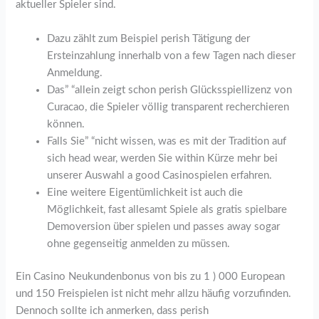
aktueller Spieler sind.
Dazu zählt zum Beispiel perish Tätigung der
Ersteinzahlung innerhalb von a few Tagen nach dieser
Anmeldung.
Das” “allein zeigt schon perish Glücksspiellizenz von
Curacao, die Spieler völlig transparent recherchieren
können.
Falls Sie” “nicht wissen, was es mit der Tradition auf
sich head wear, werden Sie within Kürze mehr bei
unserer Auswahl a good Casinospielen erfahren.
Eine weitere Eigentümlichkeit ist auch die
Möglichkeit, fast allesamt Spiele als gratis spielbare
Demoversion über spielen und passes away sogar
ohne gegenseitig anmelden zu müssen.
Ein Casino Neukundenbonus von bis zu 1 ) 000 European
und 150 Freispielen ist nicht mehr allzu häufig vorzufinden.
Dennoch sollte ich anmerken, dass perish