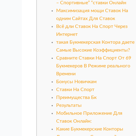
– Спортивные” “ставки Онлайн
Максимизация мощи Ставок На
одним Сайтах Для Ставок
Всё дли Ставок На Спорт Через
Интернет
такая Букмекерская Контора даете
Самые Высокие Коэффициенты?
Cравните Ставки На Спорт От 69
Букмекеров В Режиме реального
Времени
Бонусы Новичкам
Ставки На Спорт
Преимущества Бк
Результаты
Мобильное Приложение Для
Ставок Онлайн:
Какие Букмекерские Конторы