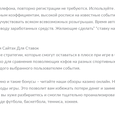
елефона, повторно регистрации не требуются. Используйте л
одным коэффициентам, высокой росписи на известные событи
учувствовать всяком всевозможных розыгрышах. Время авто
ыводу заработанных средств. Желающие сделать” “ставку н
 Сайтах Для Ставок
 стратегии, которые смогут оставаться в плюсе при игре в
ько для сравнения позволяющих кэфов на разных спортивны
дого выбранного пользователем события.
но и такие бонусы – читайте наши обзоры казино онлайн. Н
ходы игры. Это позволит вам избежать потери денег и заим
 вы хуже разбираетесь и смогли тщательно проанализиров
е футбола, баскетбола, тенниса, хоккея.