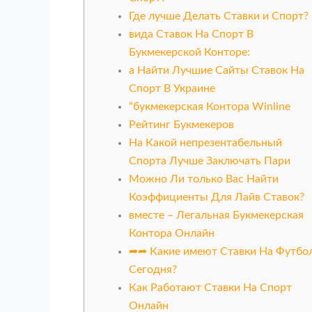
Где лучше Делать Ставки и Спорт?
вида Ставок На Спорт В
Букмекерской Конторе:
а Найти Лучшие Сайты Ставок На
Спорт В Украине
“букмекерская Контора Winline
Рейтинг Букмекеров
На Какой непрезентабельный
Спорта Лучше Заключать Пари
Можно Ли только Вас Найти
Коэффициенты Для Лайв Ставок?
вместе – Легальная Букмекерская
Контора Онлайн
➦➦ Какие имеют Ставки На Футбо
Сегодня?
Как Работают Ставки На Спорт
Онлайн