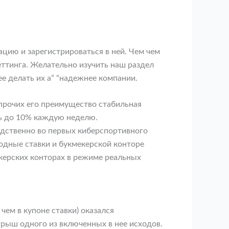
цию и зарегистрироваться в ней. Чем чем
еттинга. Желательно изучить наш раздел
е делать их а” “надежнее компании.
 прочих его преимущество стабильная
нь до 10% каждую неделю.
едственно во первых киберспортивного
годные ставки и букмекерской конторе
керских конторах в режиме реальных
чем в купоне ставки) оказался
рыш одного из включенных в нее исходов.