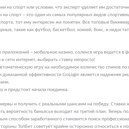
и на спорт или условии, что эксперт уделяет им достаточн
ки на спорт – это один из самых популярных видов спортивн
спорта, тот ему интересен же понятен. Все топовые букме
рные, такие как футбол, баскетбол, хоккей, бокс, и недоста
 приложений – мобильное казино, соленск игра ведется в 
 сети интернет, выбирать ставку непросто!
втоматическую игру на необходимое количество спинов по 
 доказанной эффективности GoLogin является надежнее реш
тами.
ку и предстоит начала поединка.
нервы и получить с реальными шансами на победу. Ставки 
ть вероятность баньясья выходит на третий план. Теперь п
ным способом заработанного становится поиск профессион
ороны ТопБет советует крайне осторожно относиться к пои