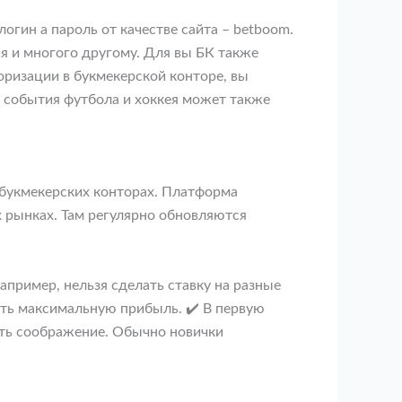
огин а пароль от качестве сайта – betboom.
я и многого другому. Для вы БК также
ризации в букмекерской конторе, вы
а события футбола и хоккея может также
 букмекерских конторах. Платформа
х рынках. Там регулярно обновляются
апример, нельзя сделать ставку на разные
еть максимальную прибыль. ✔️ В первую
ать соображение. Обычно новички