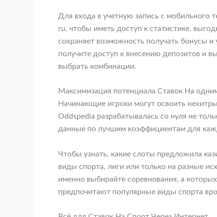
Для входа в учетную запись с мобильного т
ru, чтобы иметь доступ к статистике, выг
сохраняет возможность получать бонусы и 
получите доступ к внесению депозитов и в
выбрать комбинации.
Максимизация потенциала Ставок На одним
Начинающие игроки могут освоить нехитрые
Oddspedia разрабатывалась со нуля не тол
данные по лучшим коэффициентам для каж
Чтобы узнать, какие слоты предложила кази
виды спорта, лиги или только на разные ис
именно выбирайте соревнования, а которых
предпочитают популярные виды спорта врод
Всё ддя Ставок На Спорт Через Интернет