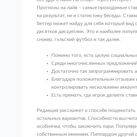
Прогнозы на лайв – самые проходимые ставк
на результат, не и статистику беседы. Став
беттер может найду для себя который вид 
десятков дисциплин. Это и наиболее популя
снукер, гэльский футбол и так далее.
Помимо того, есть целую социальных
Cреди многочисленных предложений в
Достаточно так запрограммировать а
Благодаря положительным отзывам и
контролировать несколькими аккаун
Есть прематч, где игрок делаете став
Редакция расскажет о способе пощекотать 
остальных вариантов. Способности высчита
особнячка, чтобы заключить пари. Популяр
собственным мнением. Пиппардом другой ст