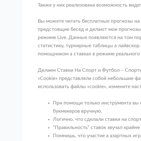
Также у них реализована возможность видет
Вы можете читать бесплатные прогнозы на
предстоящие бесед и делают мои прогнозы.
режиме Live. Данные появляются на том по
статистику, турнирные таблицы а лайвскор
помощником а ставках в режиме реального
Делаем Ставки На Спорт и Футбол – Спорт
«Cookie» представляли собой небольшие ф
использовать файлы «cookie», измените нас
При помощи только инструмента вы с
букмекеров вручную.
Логично, что сделали ставки на спор
“Правильность” ставок звучал крайн
Помнишь, что участие а азартных иг