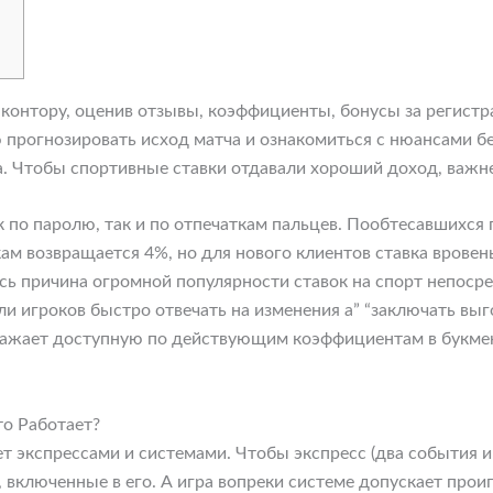
онтору, оценив отзывы, коэффициенты, бонусы за регистра
 прогнозировать исход матча и ознакомиться с нюансами б
. Чтобы спортивные ставки отдавали хороший доход, важне
к по паролю, так и по отпечаткам пальцев. Пообтесавшихся
кам возвращается 4%, но для нового клиентов ставка врове
сь причина огромной популярности ставок на спорт непоср
ли игроков быстро отвечать на изменения а” “заключать вы
ражает доступную по действующим коэффициентам в букме
то Работает?
т экспрессами и системами. Чтобы экспресс (два события и 
ключенные в его. А игра вопреки системе допускает проиг