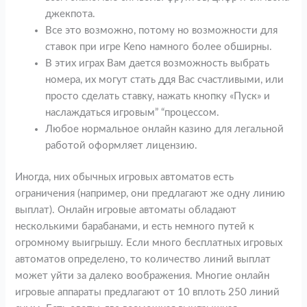
джекпота.
Все это возможно, потому но возможности для
ставок при игре Keno намного более обширны.
В этих играх Вам дается возможность выбрать
номера, их могут стать ддя Вас счастливыми, или
просто сделать ставку, нажать кнопку «Пуск» и
наслаждаться игровым” “процессом.
Любое нормальное онлайн казино для легальной
работой оформляет лицензию.
Иногда, них обычных игровых автоматов есть
ограничения (например, они предлагают же одну линию
выплат). Онлайн игровые автоматы обладают
несколькими барабанами, и есть немного путей к
огромному выигрышу. Если много бесплатных игровых
автоматов определено, то количество линий выплат
может уйти за далеко воображения. Многие онлайн
игровые аппараты предлагают от 10 вплоть 250 линий