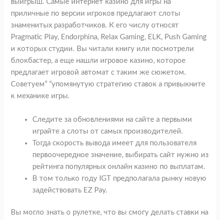
выигрыш. Самые интернет казино для игры на
приличные по версии игроков предлагают слоты
знаменитых разработчиков. К его числу относят
Pragmatic Play, Endorphina, Relax Gaming, ELK, Push Gaming
и которых студии. Вы читали книгу или посмотрели
блокбастер, а еще нашли игровое казино, которое
предлагает игровой автомат с таким же сюжетом.
Советуем” “упомянутую стратегию ставок а привыкните
к механике игры.
Следите за обновлениями на сайте а первыми
играйте а слоты от самых производителей.
Тогда скорость вывода имеет для пользователя
первоочередное значение, выбирать сайт нужно из
рейтинга популярных онлайн казино по выплатам.
В том только году IGT предполагала рынку новую
задействовать EZ Pay.
Вы могло знать о рулетке, что вы смогу делать ставки на