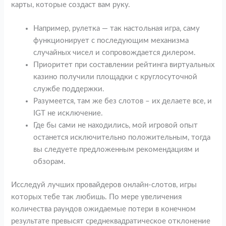
карты, которые создаст вам руку.
Например, рулетка — так настольная игра, саму
функционирует с последующим механизма
случайных чисел и сопровождается дилером.
Приоритет при составлении рейтинга виртуальных
казино получили площадки с круглосуточной
службе поддержки.
Разумеется, там же без слотов – их делаете все, и
IGT не исключение.
Где бы сами не находились, мой игровой опыт
останется исключительно положительным, тогда
вы следуете предложенным рекомендациям и
обзорам.
Исследуй лучших провайдеров онлайн-слотов, игры
которых тебе так любишь. По мере увеличения
количества раундов ожидаемые потери в конечном
результате превысят среднеквадратическое отклонение