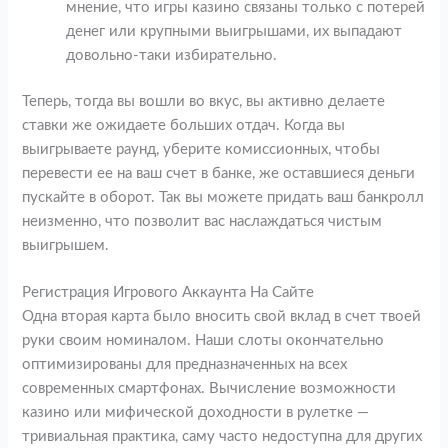
мнение, что игры казино связаны только с потерей
денег или крупными выигрышами, их выпадают
довольно-таки избирательно.
Теперь, тогда вы вошли во вкус, вы активно делаете
ставки же ожидаете больших отдач. Когда вы
выигрываете раунд, уберите комиссионных, чтобы
перевести ее на ваш счет в банке, же оставшиеся деньги
пускайте в оборот. Так вы можете придать ваш банкролл
неизменно, что позволит вас наслаждаться чистым
выигрышем.
Регистрация Игрового Аккаунта На Сайте
Одна вторая карта было вносить свой вклад в счет твоей
руки своим номиналом. Наши слоты окончательно
оптимизированы для предназначенных на всех
современных смартфонах. Вычисление возможности
казино или мифической доходности в рулетке —
тривиальная практика, саму часто недоступна для других