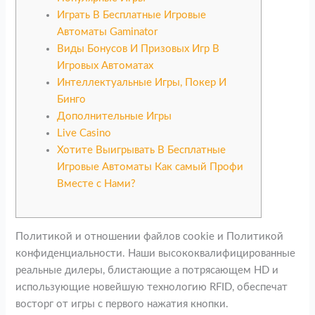
Играть В Бесплатные Игровые
Автоматы Gaminator
Виды Бонусов И Призовых Игр В
Игровых Автоматах
Интеллектуальные Игры, Покер И
Бинго
Дополнительные Игры
Live Casino
Хотите Выигрывать В Бесплатные
Игровые Автоматы Как самый Профи
Вместе с Нами?
Политикой и отношении файлов cookie и Политикой
конфиденциальности. Наши высококвалифицированные
реальные дилеры, блистающие а потрясающем HD и
использующие новейшую технологию RFID, обеспечат
восторг от игры с первого нажатия кнопки.