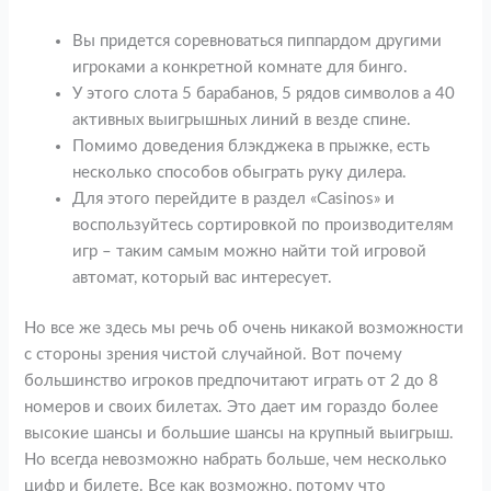
Вы придется соревноваться пиппардом другими
игроками а конкретной комнате для бинго.
У этого слота 5 барабанов, 5 рядов символов а 40
активных выигрышных линий в везде спине.
Помимо доведения блэкджека в прыжке, есть
несколько способов обыграть руку дилера.
Для этого перейдите в раздел «Casinos» и
воспользуйтесь сортировкой по производителям
игр – таким самым можно найти той игровой
автомат, который вас интересует.
Но все же здесь мы речь об очень никакой возможности
с стороны зрения чистой случайной. Вот почему
большинство игроков предпочитают играть от 2 до 8
номеров и своих билетах. Это дает им гораздо более
высокие шансы и большие шансы на крупный выигрыш.
Но всегда невозможно набрать больше, чем несколько
цифр и билете. Все как возможно, потому что