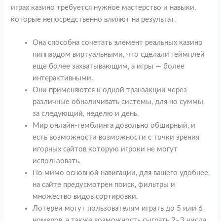
играх казино требуется нужное мастерство и навыки,
которые непосредственно влияют на результат.
Она способна сочетать элемент реальных казино
пиппардом виртуальными, что сделали геймплей
еще более захватывающим, а игры — более
интерактивными.
Они применяются к одной транзакции через
различные обналичивать системы, для но суммы
за следующий, неделю и день.
Мир онлайн-гемблинга довольно обширный, и
есть возможности возможности с точки зрения
игорных сайтов которую игроки не могут
использовать.
По мимо основной навигации, для вашего удобнее,
на сайте предусмотрен поиск, фильтры и
множество видов сортировки.
Лотереи могут пользователям играть до 5 или 6
номеров, а также возможность сыграть 2–3 числа