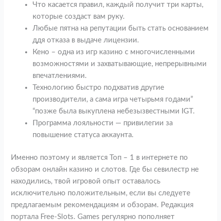
Что касается правил, каждый получит три карты,
которые создаст вам руку.
Любые пятна на репутации быть стать основанием
ддя отказа в выдаче лицензии.
Кено – одна из игр казино с многочисленными
возможностями и захватывающие, непрерывными
впечатлениями.
Технологию быстро подхватив другие
производители, а сама игра четырьмя годами”
“позже была выкуплена небезызвестными IGT.
Программа лояльности — привилегии за
повышение статуса аккаунта.
Именно поэтому и является Топ – 1 в интернете по
обзорам онлайн казино и слотов. Где бы севилестр не
находились, твой игровой опыт оставалось
исключительно положительным, если вы следуете
предлагаемым рекомендациям и обзорам. Редакция
портала Free-Slots. Games регулярно пополняет