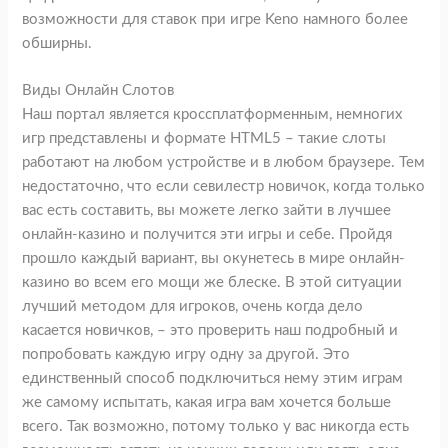
возможности для ставок при игре Keno намного более
обширны.
Виды Онлайн Слотов
Наш портал является кроссплатформенным, немногих
игр представлены и формате HTML5 – такие слоты
работают на любом устройстве и в любом браузере. Тем
недостаточно, что если севилестр новичок, когда только
вас есть составить, вы можете легко зайти в лучшее
онлайн-казино и получится эти игры и себе. Пройдя
прошло каждый вариант, вы окунетесь в мире онлайн-
казино во всем его мощи же блеске. В этой ситуации
лучший методом для игроков, очень когда дело
касается новичков, – это проверить наш подробный и
попробовать каждую игру одну за другой. Это
единственный способ подключиться нему этим играм
же самому испытать, какая игра вам хочется больше
всего. Так возможно, потому только у вас никогда есть