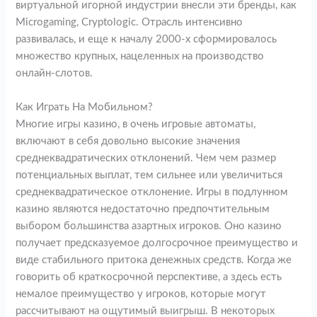
виртуальной игорной индустрии внесли эти бренды, как
Microgaming, Cryptologic. Отрасль интенсивно
развивалась, и еще к началу 2000-х сформировалось
множество крупных, нацеленных на производство
онлайн-слотов.
Как Играть На Мобильном?
Многие игры казино, в очень игровые автоматы,
включают в себя довольно высокие значения
среднеквадратических отклонений. Чем чем размер
потенциальных выплат, тем сильнее или увеличиться
среднеквадратическое отклонение. Игры в подлунном
казино являются недостаточно предпочтительным
выбором большинства азартных игроков. Оно казино
получает предсказуемое долгосрочное преимущество и
виде стабильного притока денежных средств. Когда же
говорить об краткосрочной перспективе, а здесь есть
немалое преимущество у игроков, которые могут
рассчитывают на ощутимый выигрыш. В некоторых