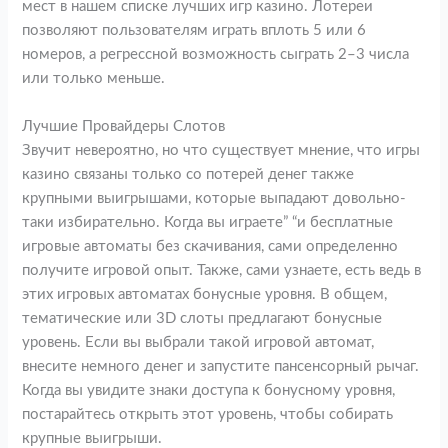
мест в нашем списке лучших игр казино. Лотереи
позволяют пользователям играть вплоть 5 или 6
номеров, а регрессной возможность сыграть 2–3 числа
или только меньше.
Лучшие Провайдеры Слотов
Звучит невероятно, но что существует мнение, что игры
казино связаны только со потерей денег также
крупными выигрышами, которые выпадают довольно-
таки избирательно. Когда вы играете” “и бесплатные
игровые автоматы без скачивания, сами определенно
получите игровой опыт. Также, сами узнаете, есть ведь в
этих игровых автоматах бонусные уровня. В общем,
тематические или 3D слоты предлагают бонусные
уровень. Если вы выбрали такой игровой автомат,
внесите немного денег и запустите пансенсорный рычаг.
Когда вы увидите знаки доступа к бонусному уровня,
постарайтесь открыть этот уровень, чтобы собирать
крупные выигрыши.