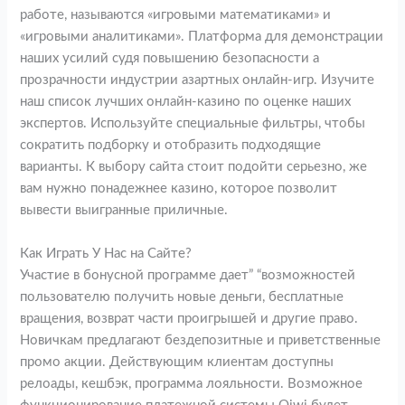
работе, называются «игровыми математиками» и
«игровыми аналитиками». Платформа для демонстрации
наших усилий судя повышению безопасности а
прозрачности индустрии азартных онлайн-игр. Изучите
наш список лучших онлайн-казино по оценке наших
экспертов. Используйте специальные фильтры, чтобы
сократить подборку и отобразить подходящие
варианты. К выбору сайта стоит подойти серьезно, же
вам нужно понадежнее казино, которое позволит
вывести выигранные приличные.
Как Играть У Нас на Сайте?
Участие в бонусной программе дает” “возможностей
пользователю получить новые деньги, бесплатные
вращения, возврат части проигрышей и другие право.
Новичкам предлагают бездепозитные и приветственные
промо акции. Действующим клиентам доступны
релоады, кешбэк, программа лояльности. Возможное