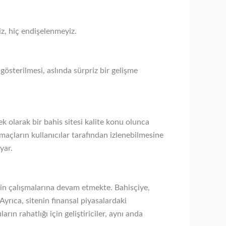
z, hiç endişelenmeyiz.
österilmesi, aslında sürpriz bir gelişme
k olarak bir bahis sitesi kalite konu olunca
açların kullanıcılar tarafından izlenebilmesine
yar.
çin çalışmalarına devam etmekte. Bahisçiye,
 Ayrıca, sitenin finansal piyasalardaki
n rahatlığı için geliştiriciler, aynı anda