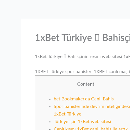
Skip
to
content
1xBet Türkiye 󾓝 Bahis
1xBet Türkiye 󾓝 Bahisçinin resmi web sitesi
1XBET Türkiye spor bahisleri 1XBET canlı maç i
Content
bet Bookmaker’da Canlı Bahis
Spor bahislerinde devrim niteliğindeki
1xBet Türkiye
Türkiye için 1xBet web sitesi
Canlı kısmı 1xBet canli bahis ile artık