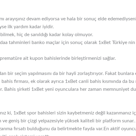
ı arayışınız devam ediyorsa ve hala bir sonuç elde edemediyseni
se ilk yardım kadar iyidir.
labilmek, hiç de sanıldığı kadar kolay olmuyor.
ddaa tahminleri banko maçlar için sonuç olarak 1xBet Türkiye nin g
 prematüre ait kupon bahislerinde birleştirmenizi sağlar.
n bir seçim yapılmasını da bir hayli zorlaştırıyor. Fakat bunlara e
ahis firması, ek olarak ayrıca 1xBet canli bahis kısmında da bu m
r. Bahis şirketi 1xBet yeni oyunculara her zaman memnuniyet du
ız ki, 1xBet spor bahisleri sizin kaybetmeniz değil kazanmanız i
im ve geniş bir çizgi yelpazesiyle yüksek kaliteli bir platform sunar.
ma fırsatı bulduğunu da belirtmekte fayda var.En aktif oyuncuları