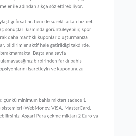
ler ile adından sıkça söz ettirebiliyor.
aştığı fırsatlar, hem de sürekli artan hizmet
ç sonuçları kısmında görüntüleyebilir, spor
larak daha mantıklı kuponlar oluşturmanıza
, bildirimler aktif hale getirildiği takdirde,
iz bırakmamakta. Başta ana sayfa
ulamayacağınız birbirinden farklı bahis
 opsiyonlarını işaretleyin ve kuponunuzu
idir, çünkü minimum bahis miktarı sadece 1
me sistemleri (WebMoney, VISA, MasterCard,
kebilirsiniz. Asgari Para çekme miktarı 2 Euro ya