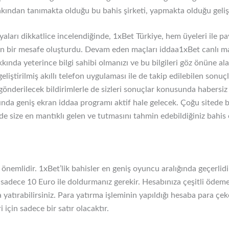
ından tanımakta olduğu bu bahis şirketi, yapmakta olduğu gelişme
arı dikkatlice incelendiğinde, 1xBet Türkiye, hem üyeleri ile payl
zun bir mesafe oluşturdu. Devam eden maçları iddaa1xBet canlı ma
ında yeterince bilgi sahibi olmanızı ve bu bilgileri göz önüne a
ştirilmiş akıllı telefon uygulaması ile de takip edilebilen sonuçlar
le gönderilecek bildirimlerle de sizleri sonuçlar konusunda habers
nda geniş ekran iddaa programı aktif hale gelecek. Çoğu sitede b
de size en mantıklı gelen ve tutmasını tahmin edebildiğiniz bahis
k önemlidir. 1xBet’lik bahisler en geniş oyuncu aralığında geçerl
 sadece 10 Euro ile doldurmanız gerekir. Hesabınıza çeşitli öde
ra yatırabilirsiniz. Para yatırma işleminin yapıldığı hesaba para çe
 için sadece bir satır olacaktır.