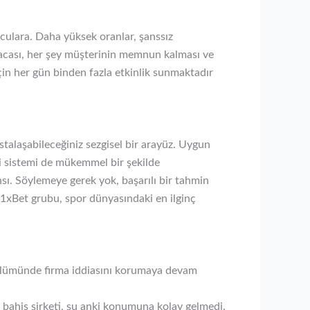
culara. Daha yüksek oranlar, şanssız
sacası, her şey müşterinin memnun kalması ve
çin her gün binden fazla etkinlik sunmaktadır
stalaşabileceğiniz sezgisel bir arayüz. Uygun
gi sistemi de mükemmel bir şekilde
sı. Söylemeye gerek yok, başarılı bir tahmin
C 1xBet grubu, spor dünyasındaki en ilginç
bölümünde firma iddiasını korumaya devam
ü bahis şirketi, şu anki konumuna kolay gelmedi.