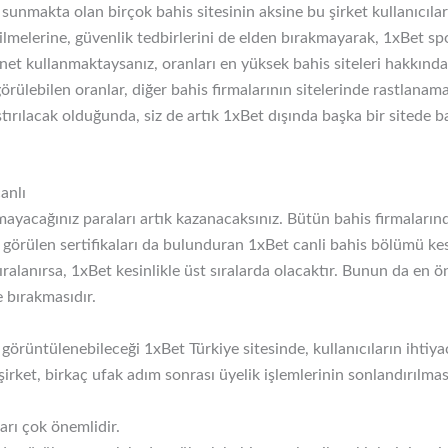
unmakta olan birçok bahis sitesinin aksine bu şirket kullanıcıları
bilmelerine, güvenlik tedbirlerini de elden bırakmayarak, 1xBet s
ernet kullanmaktaysanız, oranları en yüksek bahis siteleri hakkın
örülebilen oranlar, diğer bahis firmalarının sitelerinde rastlana
tırılacak olduğunda, siz de artık 1xBet dışında başka bir sitede 
anlı
mayacağınız paraları artık kazanacaksınız. Bütün bahis firmaların
görülen sertifikaları da bulunduran 1xBet canli bahis bölümü kesi
 sıralanırsa, 1xBet kesinlikle üst sıralarda olacaktır. Bunun da en
e bırakmasıdır.
örüntülenebileceği 1xBet Türkiye sitesinde, kullanıcıların ihtiya
rket, birkaç ufak adım sonrası üyelik işlemlerinin sonlandırılması
arı çok önemlidir.